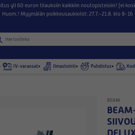
tus yli 60 euron tilauksiin kaikkiin noutopisteisiin! (ei ko
Huom.! Myymälän poikkeusaukiolot: 27.7.-21.8. klo 8-16
IV-varaosat
Ilmastointi
Puhdistus
Kodi
BEAM
BEAM-
SIIVO
DELU