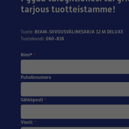
tarjous tuotteistamme!
BEAM-SIIVOUSVÄLINESARJA 12 M DELUXE
Tuote
:
060-818
Tuotekoodi
:
Nimi*
*
Puhelinnumero
Sähköposti
*
Viesti:
*