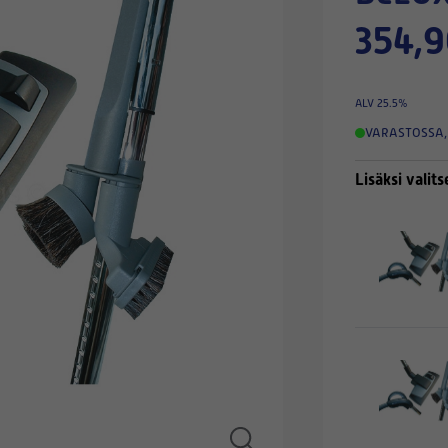
354,9
ALV 25.5%
VARASTOSSA
,
Lisäksi valits