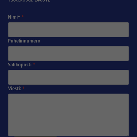
Tuotekoodi
:
Nimi*
*
Puhelinnumero
Sähköposti
*
Viesti:
*