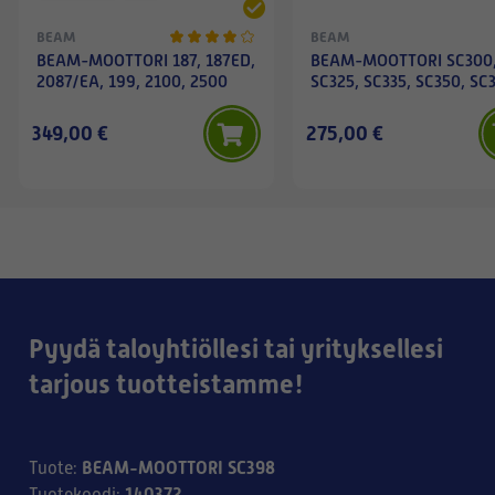
BEAM
BEAM
BEAM-MOOTTORI 187, 187ED,
BEAM-MOOTTORI SC300
2087/EA, 199, 2100, 2500
SC325, SC335, SC350, SC
349,00 €
275,00 €
Pyydä taloyhtiöllesi tai yrityksellesi
tarjous tuotteistamme!
BEAM-MOOTTORI SC398
Tuote
:
140372