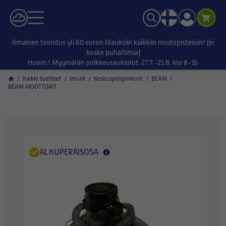
Ilmainen toimitus yli 60 euron tilauksiin kaikkiin noutopisteisiin! (ei
koske puhaltimia)
Huom.! Myymälän poikkeusaukiolot: 27.7.-21.8. klo 8-16
/
Kaikki tuotteet
/
Imurit
/
Keskuspölynimurit
/
BEAM
/
BEAM MOOTTORIT
ALKUPERÄISOSA