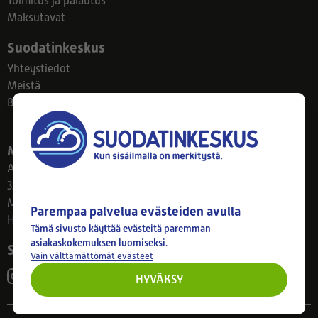
Toimitus ja palautus
Maksutavat
Suodatinkeskus
Yhteystiedot
Meistä
Blogi
Myymälä
Ahlmanintie 61
33800 Tampere
Ma–Pe 8–17
Parempaa palvelua evästeiden avulla
Huom! Myymälän poikkeusaukiolot: 27.7.-21.8. klo 8-16
Tämä sivusto käyttää evästeitä paremman
asiakaskokemuksen luomiseksi.
Seuraa meitä
Vain välttämättömät evästeet
HYVÄKSY