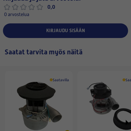
0,0
0 arvostelua
KIRJAUDU SISÄÄN
Saatat tarvita myös näitä
Saatavilla
Saa