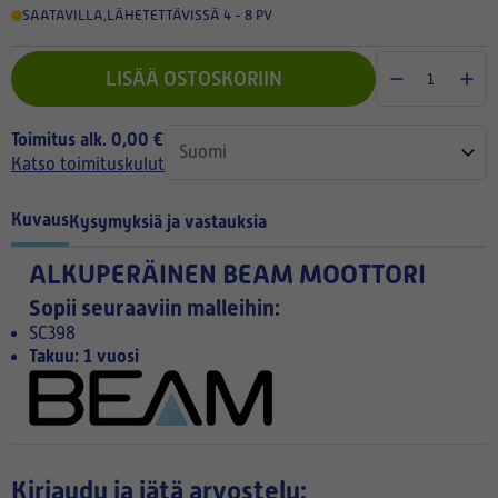
SAATAVILLA
,
LÄHETETTÄVISSÄ 4 - 8 PV
LISÄÄ OSTOSKORIIN
Toimitus alk. 0,00 €
Katso toimituskulut
Kuvaus
Kysymyksiä ja vastauksia
ALKUPERÄINEN BEAM MOOTTORI
Sopii seuraaviin malleihin:
SC398
Takuu: 1 vuosi
Kirjaudu ja jätä arvostelu: