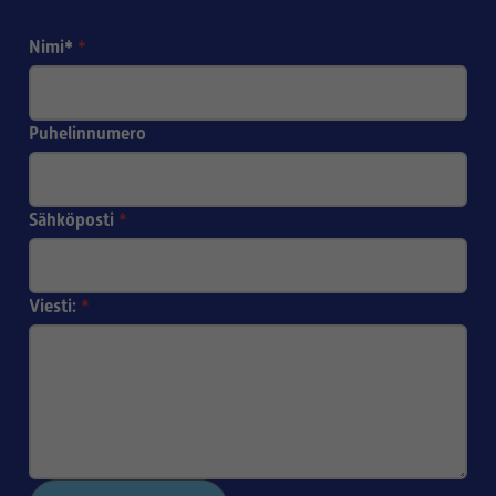
Nimi*
*
Puhelinnumero
Sähköposti
*
Viesti:
*