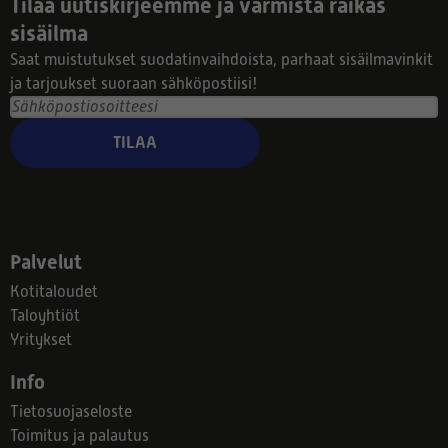
Tilaa uutiskirjeemme ja varmista raikas
sisäilma
Saat muistutukset suodatinvaihdoista, parhaat sisäilmavinkit
ja tarjoukset suoraan sähköpostiisi!
TILAA
Palvelut
Kotitaloudet
Taloyhtiöt
Yritykset
Info
Tietosuojaseloste
Toimitus ja palautus