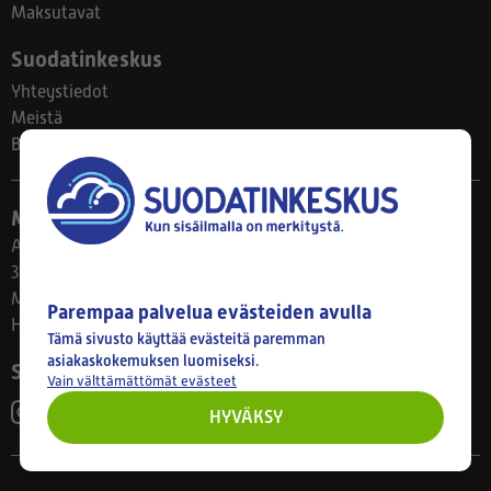
Maksutavat
Suodatinkeskus
Yhteystiedot
Meistä
Blogi
Myymälä
Ahlmanintie 61
33800 Tampere
Ma–Pe 8–17
Parempaa palvelua evästeiden avulla
Huom! Myymälän poikkeusaukiolot: 27.7.-21.8. klo 8-16
Tämä sivusto käyttää evästeitä paremman
asiakaskokemuksen luomiseksi.
Seuraa meitä
Vain välttämättömät evästeet
HYVÄKSY