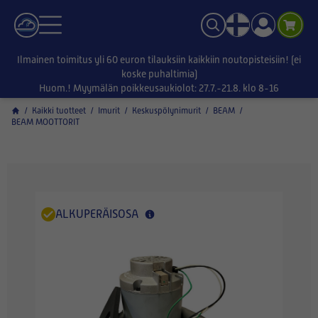
Ilmainen toimitus yli 60 euron tilauksiin kaikkiin noutopisteisiin! (ei
koske puhaltimia)
Huom.! Myymälän poikkeusaukiolot: 27.7.-21.8. klo 8-16
/
Kaikki tuotteet
/
Imurit
/
Keskuspölynimurit
/
BEAM
/
BEAM MOOTTORIT
ALKUPERÄISOSA