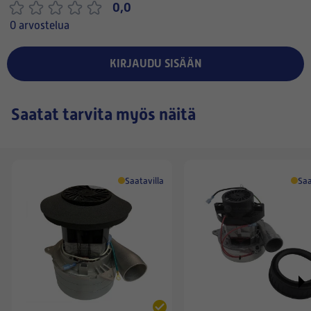
0,0
0 arvostelua
KIRJAUDU SISÄÄN
Saatat tarvita myös näitä
Saatavilla
Saa