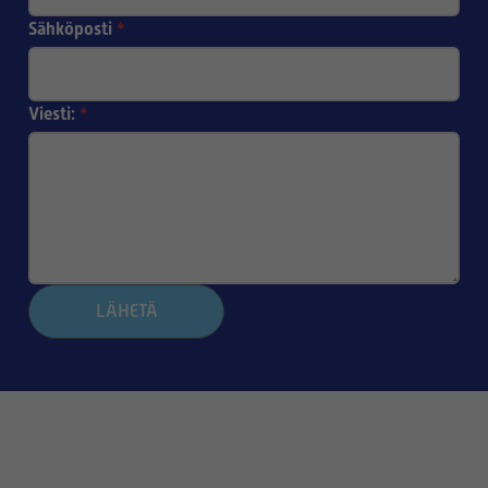
Sähköposti
*
Viesti:
*
LÄHETÄ