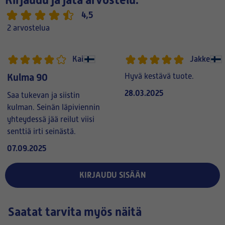
Kirjaudu ja jätä arvostelu:
4,5
2 arvostelua
Kai
Jakke
Kulma 90
Hyvä kestävä tuote.
28.03.2025
Saa tukevan ja siistin
kulman. Seinän läpiviennin
yhteydessä jää reilut viisi
senttiä irti seinästä.
07.09.2025
KIRJAUDU SISÄÄN
Saatat tarvita myös näitä