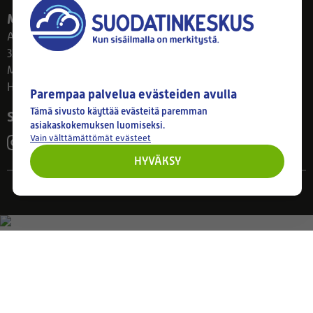
Myymälä
Ahlmanintie 61
33800 Tampere
Ma–Pe 8–17
Huom! Myymälän poikkeusaukiolot: 27.7.-21.8. klo 8-16
Parempaa palvelua evästeiden avulla
Tämä sivusto käyttää evästeitä paremman
Seuraa meitä
asiakaskokemuksen luomiseksi.
Vain välttämättömät evästeet
HYVÄKSY