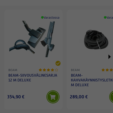
Varastossa
Vara
BEAM
BEAM
BEAM-SIIVOUSVÄLINESARJA
BEAM-
12 M DELUXE
KAHVAKÄYNNISTYSLETK
M DELUXE
354,90 €
289,00 €