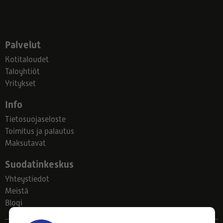
Palvelut
Kotitaloudet
Taloyhtiöt
Yritykset
Info
Tietosuojaseloste
Toimitus ja palautus
Maksutavat
Suodatinkeskus
Yhteystiedot
Meistä
Blogi