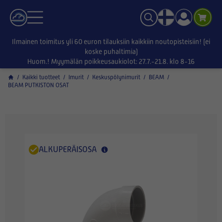
Ilmainen toimitus yli 60 euron tilauksiin kaikkiin noutopisteisiin! (ei
koske puhaltimia)
Huom.! Myymälän poikkeusaukiolot: 27.7.-21.8. klo 8-16
/
Kaikki tuotteet
/
Imurit
/
Keskuspölynimurit
/
BEAM
/
BEAM PUTKISTON OSAT
ALKUPERÄISOSA