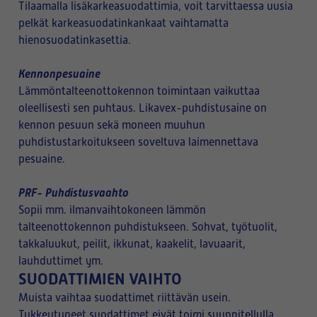
Tilaamalla lisäkarkeasuodattimia, voit tarvittaessa uusia
pelkät karkeasuodatinkankaat vaihtamatta
hienosuodatinkasettia.
Kennonpesuaine
Lämmöntalteenottokennon toimintaan vaikuttaa
oleellisesti sen puhtaus. Likavex-puhdistusaine on
kennon pesuun sekä moneen muuhun
puhdistustarkoitukseen soveltuva laimennettava
pesuaine.
PRF- Puhdistusvaahto
Sopii mm. ilmanvaihtokoneen lämmön
talteenottokennon puhdistukseen. Sohvat, työtuolit,
takkaluukut, peilit, ikkunat, kaakelit, lavuaarit,
lauhduttimet ym.
SUODATTIMIEN VAIHTO
Muista vaihtaa suodattimet riittävän usein.
Tukkeutuneet suodattimet eivät toimi suunnitellulla