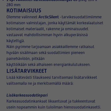
280 mm
KOTIMAISUUS
ArcticSilent
Olemme valinneet
-tarvikesuodattimiimme
kotimaisen valmistajan, jonka käyttämät korkealaatuiset
kotimaiset materiaalit, rakenne ja ominaisuudet
vastaavat mahdollisimman hyvin alkuperäisissä
käytettyjä.
Näin pyrimme tarjoamaan asiakkaillemme ratkaisut
hyvään sisäilmaan sekä suodattimien pieneen
painehäviöön, pitkään
käyttöikään sekä alhaiseen energiankulutukseen.
LISÄTARVIKKEET
Lisää kätevästi tilaukseesi tarvitsemasi lisätarvikkeet
valitsemalla ne ja merkitsemällä määrä:
Lisäkarkeasuodatinpari
Karkeasuodatinkankaat likaantuvat ja tukkeentuvat
usein nopeammin kuin tuloilman hienosuodatinkasetti.