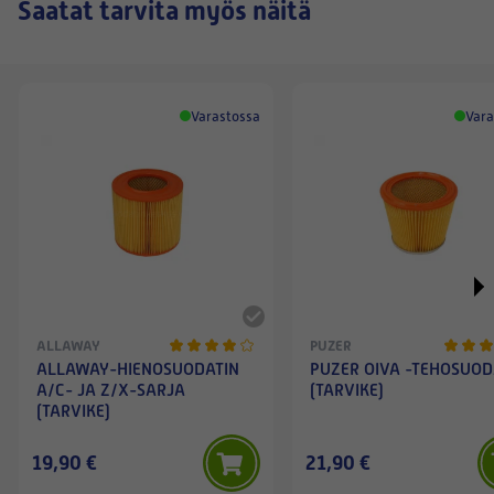
Saatat tarvita myös näitä
Varastossa
Vara
ALLAWAY
PUZER
ALLAWAY-HIENOSUODATIN
PUZER OIVA -TEHOSUOD
A/C- JA Z/X-SARJA
(TARVIKE)
(TARVIKE)
19,90 €
21,90 €