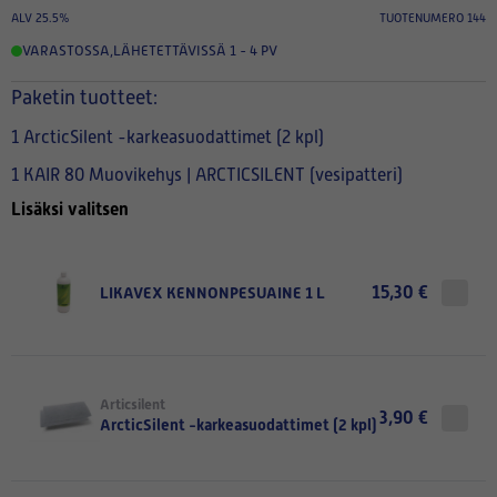
ALV 25.5%
TUOTENUMERO 144
VARASTOSSA
,
LÄHETETTÄVISSÄ 1 - 4 PV
Paketin tuotteet:
1 ArcticSilent -karkeasuodattimet (2 kpl)
1 KAIR 80 Muovikehys | ARCTICSILENT (vesipatteri)
Lisäksi valitsen
15,30 €
LIKAVEX KENNONPESUAINE 1 L
Articsilent
3,90 €
ArcticSilent -karkeasuodattimet (2 kpl)