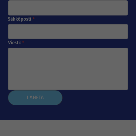
Sähköposti
*
Viesti:
*
LÄHETÄ