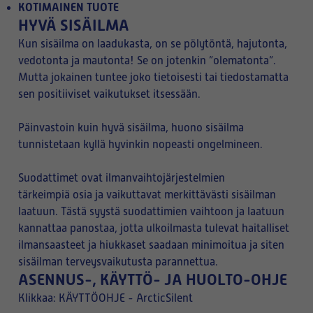
KOTIMAINEN TUOTE
HYVÄ SISÄILMA
Kun sisäilma on laadukasta, on se pölytöntä, hajutonta,
vedotonta ja mautonta! Se on jotenkin ”olematonta”.
Mutta jokainen tuntee joko tietoisesti tai tiedostamatta
sen positiiviset vaikutukset itsessään.
Päinvastoin kuin hyvä sisäilma, huono sisäilma
tunnistetaan kyllä hyvinkin nopeasti ongelmineen.
Suodattimet ovat ilmanvaihtojärjestelmien
tärkeimpiä osia ja vaikuttavat merkittävästi sisäilman
laatuun. Tästä syystä suodattimien vaihtoon ja laatuun
kannattaa panostaa, jotta ulkoilmasta tulevat haitalliset
ilmansaasteet ja hiukkaset saadaan minimoitua ja siten
sisäilman terveysvaikutusta parannettua.
ASENNUS-, KÄYTTÖ- JA HUOLTO-OHJE
Klikkaa:
KÄYTTÖOHJE - ArcticSilent