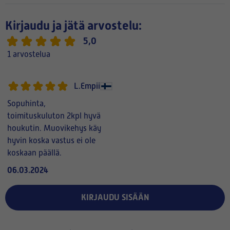
Kirjaudu ja jätä arvostelu:
5,0
1 arvostelua
L.Empii
Sopuhinta,
toimituskuluton 2kpl hyvä
houkutin. Muovikehys käy
hyvin koska vastus ei ole
koskaan päällä.
06.03.2024
KIRJAUDU SISÄÄN