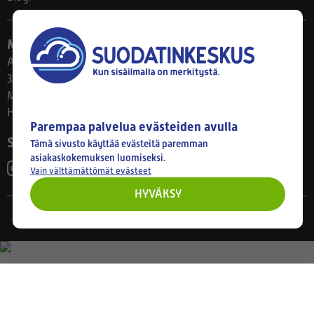
Myymälä
Ahlmanintie 61
33800 Tampere
Ma–Pe 8–17
Huom! Myymälän poikkeusaukiolot: 27.7.-21.8. klo 8-16
Parempaa palvelua evästeiden avulla
Seuraa meitä
Tämä sivusto käyttää evästeitä paremman
asiakaskokemuksen luomiseksi.
Vain välttämättömät evästeet
HYVÄKSY