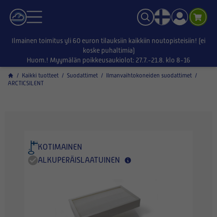
Ilmainen toimitus yli 60 euron tilauksiin kaikkiin noutopisteisiin! (ei
koske puhaltimia)
Huom.! Myymälän poikkeusaukiolot: 27.7.-21.8. klo 8-16
/
Kaikki tuotteet
/
Suodattimet
/
Ilmanvaihtokoneiden suodattimet
/
ARCTICSILENT
KOTIMAINEN
ALKUPERÄISLAATUINEN