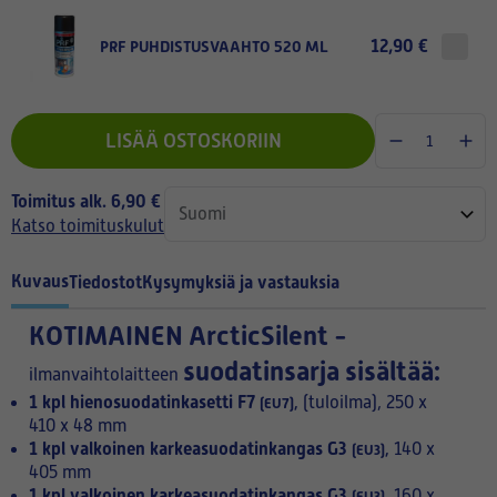
12,90 €
PRF PUHDISTUSVAAHTO 520 ML
LISÄÄ OSTOSKORIIN
Toimitus alk. 6,90 €
Katso toimituskulut
Kuvaus
Tiedostot
Kysymyksiä ja vastauksia
KOTIMAINEN
ArcticSilent -
suodatinsarja sisältää:
ilmanvaihtolaitteen
1 kpl
hienosuodatinkasetti F7
(tuloilma), 250 x
(EU7),
410 x 48 mm
1 kpl valkoinen karkeasuodatinkangas G3
140 x
(EU3),
405 mm
1 kpl valkoinen karkeasuodatinkangas G3
160 x
(EU3),