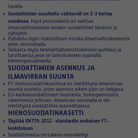
tavalla.
Suodattimien suositeltu vaihtoväli on 2-3 kertaa
vuodessa.
Hyvä perussääntö on vaihtaa
ilmanvaihtolaitteen ainakin suodattimet keväisin ja
syksyisin.
Puhdista myös mahdollinen irtolika ilmanvaihtokoneesta
esim. imuroimalla.
Tarkasta myös lämmöntalteenottokennon puhtaus ja
tarvittaessa pese se tarkoitukseen sopivalla
kennonpesuaineella.
SUODATTIMIEN ASENNUS JA
ILMAVIRRAN SUUNTA
F7-hienosuodatinkasetissa on merkittynä ilmanvirran
suunta nuolella, joten asennus oikein päin on helppoa.
G3-karkeasuodattimien tasaisesta, homogeenisesta
rakenteesta johtuen, ilmavirran suunnalla ei ole
merkitystä suodattimia asennettaessa.
HIENOSUODATINKASETTI
Täyttää EN779: 2012 -standardin mukaisen F7-
luokituksen
Suodattimessa on tukeva muovikehys