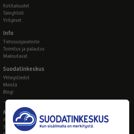
Kotitaloudet
Taloyhtiöt
Yritykset
Info
Tietosuojaseloste
Toimitus ja palautus
Maksutavat
Suodatinkeskus
Yhteystiedot
Meistä
Blogi
Myymälä
Ahlmanintie 61
33800 Tampere