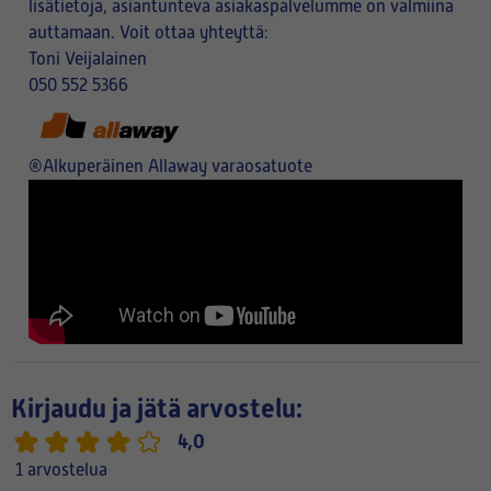
lisätietoja, asiantunteva asiakaspalvelumme on valmiina
auttamaan. Voit ottaa yhteyttä:
Toni Veijalainen
050 552 5366
®Alkuperäinen Allaway varaosatuote
Kirjaudu ja jätä arvostelu:
4,0
1 arvostelua