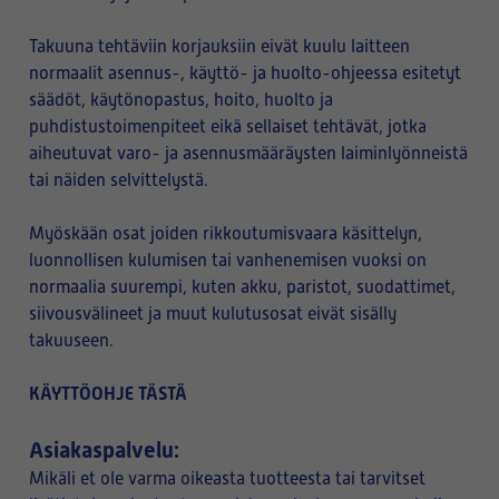
Takuuna tehtäviin korjauksiin eivät kuulu laitteen
normaalit asennus-, käyttö- ja huolto-ohjeessa esitetyt
säädöt, käytönopastus, hoito, huolto ja
puhdistustoimenpiteet eikä sellaiset tehtävät, jotka
aiheutuvat varo- ja asennusmääräysten laiminlyönneistä
tai näiden selvittelystä.
Myöskään osat joiden rikkoutumisvaara käsittelyn,
luonnollisen kulumisen tai vanhenemisen vuoksi on
normaalia suurempi, kuten akku, paristot, suodattimet,
siivousvälineet ja muut kulutusosat eivät sisälly
takuuseen.
KÄYTTÖOHJE TÄSTÄ
Asiakaspalvelu:
Mikäli et ole varma oikeasta tuotteesta tai tarvitset