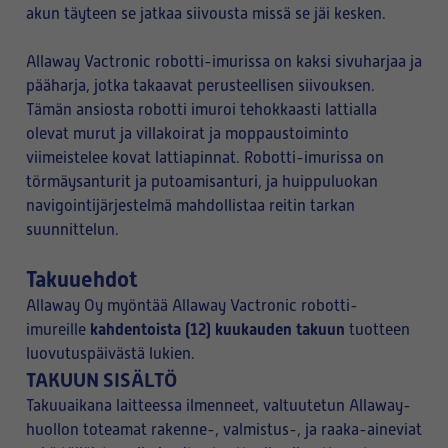
akun täyteen se jatkaa siivousta missä se jäi kesken.
Allaway Vactronic robotti-imurissa on kaksi sivuharjaa ja
pääharja, jotka takaavat perusteellisen siivouksen.
Tämän ansiosta robotti imuroi tehokkaasti lattialla
olevat murut ja villakoirat ja moppaustoiminto
viimeistelee kovat lattiapinnat. Robotti-imurissa on
törmäysanturit ja putoamisanturi, ja huippuluokan
navigointijärjestelmä mahdollistaa reitin tarkan
suunnittelun.
Takuuehdot
Allaway Oy myöntää Allaway Vactronic robotti-
kahdentoista (12) kuukauden takuun
imureille
tuotteen
luovutuspäivästä lukien.
TAKUUN SISÄLTÖ
Takuuaikana laitteessa ilmenneet, valtuutetun Allaway-
huollon toteamat rakenne-, valmistus-, ja raaka-aineviat