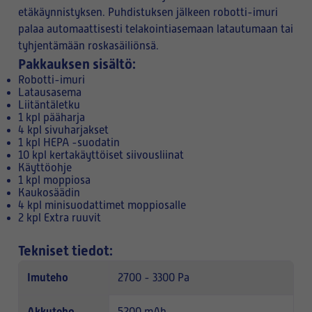
etäkäynnistyksen. Puhdistuksen jälkeen robotti-imuri
palaa automaattisesti telakointiasemaan latautumaan tai
tyhjentämään roskasäiliönsä.
Pakkauksen sisältö:
Robotti-imuri
Latausasema
Liitäntäletku
1 kpl pääharja
4 kpl sivuharjakset
1 kpl HEPA -suodatin
10 kpl kertakäyttöiset siivousliinat
Käyttöohje
1 kpl moppiosa
Kaukosäädin
4 kpl minisuodattimet moppiosalle
2 kpl Extra ruuvit
Tekniset tiedot:
Imuteho
2700 - 3300 Pa
Akkuteho
5200 mAh