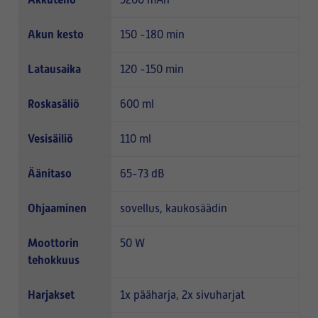
Akun kesto
150 -180 min
Latausaika
120 -150 min
Roskasäliö
600 ml
Vesisäiliö
110 ml
Äänitaso
65-73 dB
Ohjaaminen
sovellus, kaukosäädin
Moottorin
50 W
tehokkuus
Harjakset
1x pääharja, 2x sivuharjat