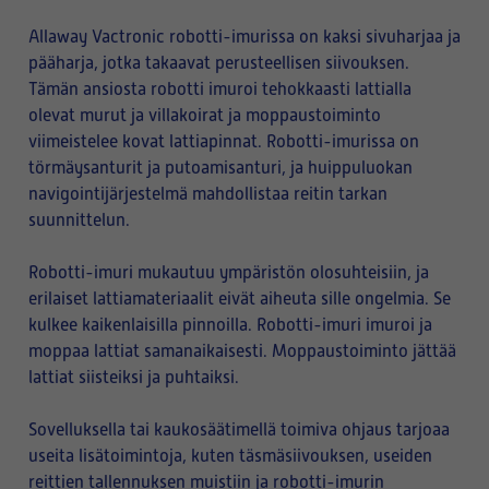
Allaway Vactronic robotti-imurissa on kaksi sivuharjaa ja
pääharja, jotka takaavat perusteellisen siivouksen.
Tämän ansiosta robotti imuroi tehokkaasti lattialla
olevat murut ja villakoirat ja moppaustoiminto
viimeistelee kovat lattiapinnat. Robotti-imurissa on
törmäysanturit ja putoamisanturi, ja huippuluokan
navigointijärjestelmä mahdollistaa reitin tarkan
suunnittelun.
Robotti-imuri mukautuu ympäristön olosuhteisiin, ja
erilaiset lattiamateriaalit eivät aiheuta sille ongelmia. Se
kulkee kaikenlaisilla pinnoilla. Robotti-imuri imuroi ja
moppaa lattiat samanaikaisesti. Moppaustoiminto jättää
lattiat siisteiksi ja puhtaiksi.
Sovelluksella tai kaukosäätimellä toimiva ohjaus tarjoaa
useita lisätoimintoja, kuten täsmäsiivouksen, useiden
reittien tallennuksen muistiin ja robotti-imurin