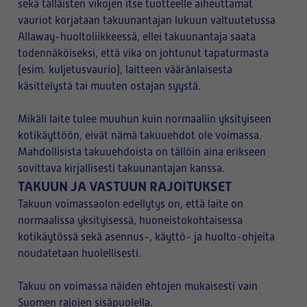
sekä tälläisten vikojen itse tuotteelle aiheuttamat
vauriot korjataan takuunantajan lukuun valtuutetussa
Allaway-huoltoliikkeessä, ellei takuunantaja saata
todennäköiseksi, että vika on johtunut tapaturmasta
(esim. kuljetusvaurio), laitteen vääränlaisesta
käsittelystä tai muuten ostajan syystä.
Mikäli laite tulee muuhun kuin normaaliin yksityiseen
kotikäyttöön, eivät nämä takuuehdot ole voimassa.
Mahdollisista takuuehdoista on tällöin aina erikseen
sovittava kirjallisesti takuunantajan kanssa.
TAKUUN JA VASTUUN RAJOITUKSET
Takuun voimassaolon edellytys on, että laite on
normaalissa yksityisessä, huoneistokohtaisessa
kotikäytössä sekä asennus-, käyttö- ja huolto-ohjeita
noudatetaan huolellisesti.
Takuu on voimassa näiden ehtojen mukaisesti vain
Suomen rajojen sisäpuolella.