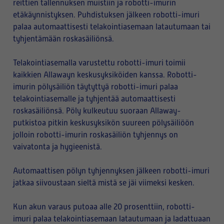
reittien tallennuksen muistiin ja robotti-imurin
etäkäynnistyksen. Puhdistuksen jälkeen robotti-imuri
palaa automaattisesti telakointiasemaan latautumaan tai
tyhjentämään roskasäiliönsä.
Telakointiasemalla varustettu robotti-imuri toimii
kaikkien Allawayn keskusyksiköiden kanssa. Robotti-
imurin pölysäiliön täytyttyä robotti-imuri palaa
telakointiasemalle ja tyhjentää automaattisesti
roskasäiliönsä. Pöly kulkeutuu suoraan Allaway-
putkistoa pitkin keskusyksikön suureen pölysäiliöön
jolloin robotti-imurin roskasäiliön tyhjennys on
vaivatonta ja hygieenistä.
Automaattisen pölyn tyhjennyksen jälkeen robotti-imuri
jatkaa siivoustaan sieltä mistä se jäi viimeksi kesken.
Kun akun varaus putoaa alle 20 prosenttiin, robotti-
imuri palaa telakointiasemaan latautumaan ja ladattuaan