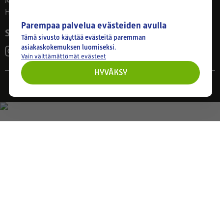
Ma–Pe 8–17
Huom! Myymälän poikkeusaukiolot: 27.7.-21.8. klo 8-16
Parempaa palvelua evästeiden avulla
Seuraa meitä
Tämä sivusto käyttää evästeitä paremman
asiakaskokemuksen luomiseksi.
Vain välttämättömät evästeet
HYVÄKSY