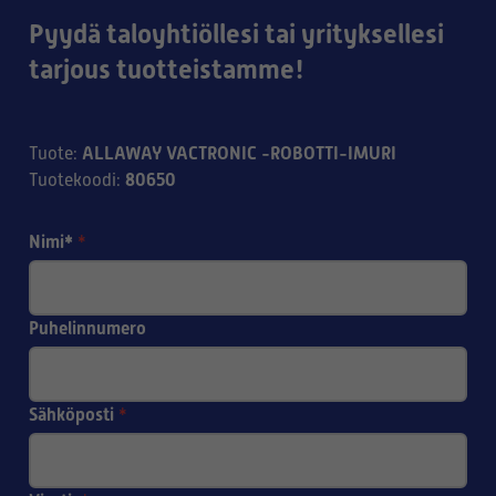
-käyttöohjeessa eikä
Pyydä taloyhtiöllesi tai yrityksellesi
sovelluksessa ole
tarjous tuotteistamme!
sovellukseen
käyttöohjetta.Tosin aika
helppo oppia käyttö.
ALLAWAY VACTRONIC -ROBOTTI-IMURI
Tuote
:
80650
Tuotekoodi
:
Nimi*
*
Puhelinnumero
Sähköposti
*