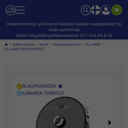
Ilmainen toimitus yli 60 euron tilauksiin kaikkiin noutopisteisiin! (ei
koske puhaltimia)
Huom.! Myymälän poikkeusaukiolot: 27.7.-21.8. klo 8-16
/
Kaikki tuotteet
/
Imurit
/
Keskuspölynimurit
/
ALLAWAY
/
ALLAWAY KESKUSYKSIKÖT
ALKUPERÄISOSA
ILMAINEN TOIMITUS