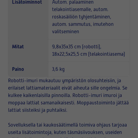
Lisätoiminnot
Autom. palaaminen
telakointiasemalle, autom.
roskasäiliön tyhjentäminen,
autom. sammutus, imutehon
valitseminen
Mitat
9,8x35x35 cm (robotti),
18x22,5x25,5 cm (telakointiasema)
Paino
3,6 kg
Robotti-imuri mukautuu ympäristön olosuhteisiin, ja
erilaiset lattiamateriaalit eivät aiheuta sille ongelmia. Se
kulkee kaikenlaisilla pinnoilla. Robotti-imuri imuroi ja
moppaa lattiat samanaikaisesti. Moppaustoiminto jättää
lattiat siisteiksi ja puhtaiksi.
Sovelluksella tai kaukosäätimellä toimiva ohjaus tarjoaa
useita lisätoimintoja, kuten täsmäsiivouksen, useiden