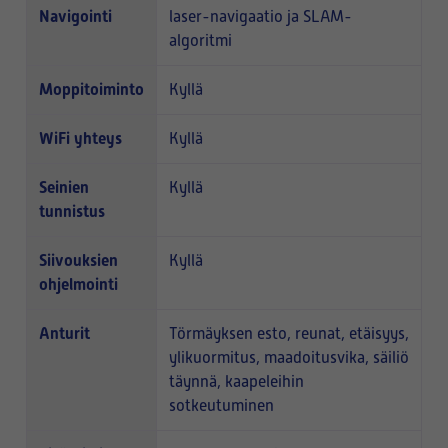
Navigointi
laser-navigaatio ja SLAM-
algoritmi
Moppitoiminto
Kyllä
WiFi yhteys
Kyllä
Seinien
Kyllä
tunnistus
Siivouksien
Kyllä
ohjelmointi
Anturit
Törmäyksen esto, reunat, etäisyys,
ylikuormitus, maadoitusvika, säiliö
täynnä, kaapeleihin
sotkeutuminen