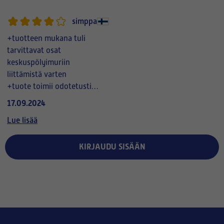
simppa
+tuotteen mukana tuli
tarvittavat osat
keskuspölyimuriin
liittämistä varten
+tuote toimii odotetusti ja
luotettavasti
17.09.2024
+puhdistusteho yllätävän
Lue lisää
hyvä
+liitettynä
keskuspölyimuriin
KIRJAUDU SISÄÄN
automaattinen tyhjennys
on toimiva ja hyvä
ratkaisu
- kännykkäsovelluksessa
ei ole suomenkieltä