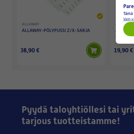
Pare
Tämä 
Vain 
ALLAWAY
ALLAWAY
ALLAWAY-PÖLYPUSSI Z/X-SARJA
ALLAWAY
Z/X-SARJ
38,90 €
19,90 €
Pyydä taloyhtiöllesi tai yri
tarjous tuotteistamme!