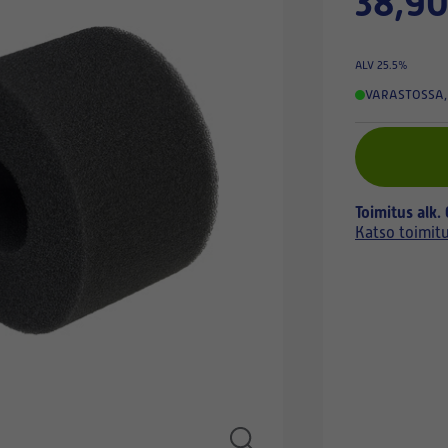
38,90
ALV 25.5%
VARASTOSSA
,
Toimitus alk.
Katso toimit