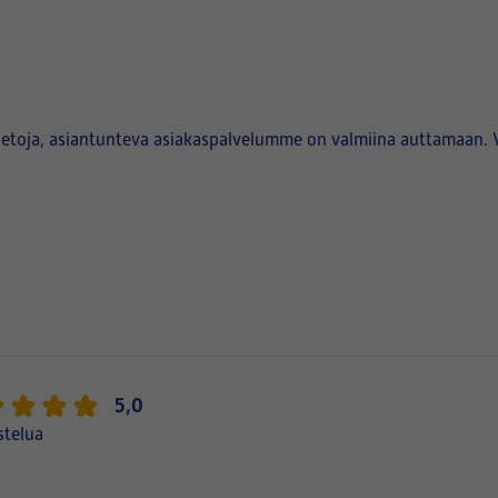
sätietoja, asiantunteva asiakaspalvelumme on valmiina auttamaan. 
5,0
stelua