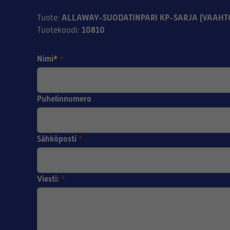
ALLAWAY-SUODATINPARI KP-SARJA (VAAHT
Tuote
:
10810
Tuotekoodi
:
Nimi*
*
Puhelinnumero
Sähköposti
*
Viesti:
*