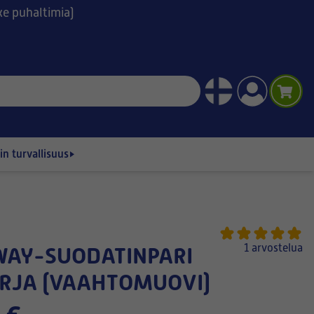
ske puhaltimia)
n turvallisuus
1 arvostelua
RJA (VAAHTOMUOVI)