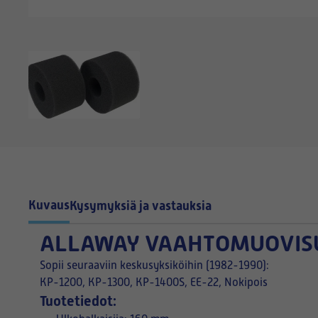
Kuvaus
Kysymyksiä ja vastauksia
ALLAWAY VAAHTOMUOVISU
Sopii seuraaviin keskusyksiköihin (1982-1990):
KP-1200, KP-1300, KP-1400S, EE-22, Nokipois
Tuotetiedot: