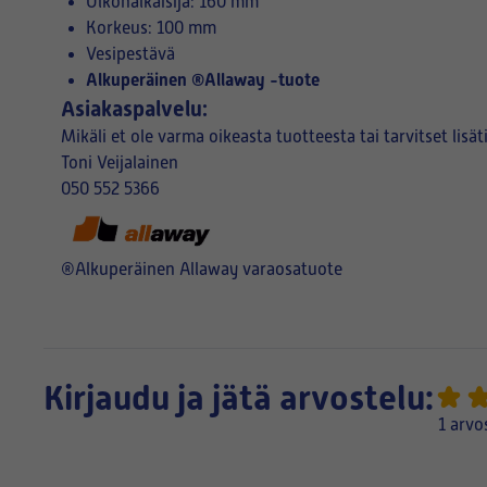
Ulkohalkaisija: 160 mm
Korkeus: 100 mm
Vesipestävä
Alkuperäinen ®Allaway -tuote
Asiakaspalvelu:
Mikäli et ole varma oikeasta tuotteesta tai tarvitset li
Toni Veijalainen
050 552 5366
®Alkuperäinen Allaway varaosatuote
Kirjaudu ja jätä arvostelu:
1 arvo