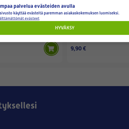
mpaa palvelua evästeiden avulla
sivusto käyttää evästeitä paremman asiakaskokemuksen luomiseksi.
välttämättömät evästeet
ALLAWAY
HYVÄKSY
-HIENOSUODATIN A/C- JA
ALLAWAY/PUZER -SUODATIN
A (TARVIKE)
(TARVIKE) (5 KPL)
9,90 €
tyksellesi