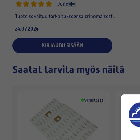
Jone
Tuote soveltuu tarkoitukseensa erinomaisesti.
24.07.2024
KIRJAUDU SISÄÄN
Saatat tarvita myös näitä
Varastossa