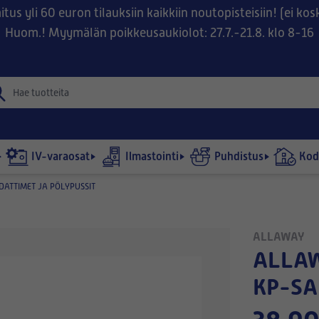
tus yli 60 euron tilauksiin kaikkiin noutopisteisiin! (ei ko
Huom.! Myymälän poikkeusaukiolot: 27.7.-21.8. klo 8-16
IV-varaosat
Ilmastointi
Puhdistus
Kodi
ATTIMET JA PÖLYPUSSIT
ALLAWAY
ALLAWAY-SUODATINPARI
KP-SA