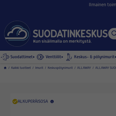
Ilmainen toimi
Suodattimet
Venttiilit
Keskus- & pölynimurit
/
Kaikki tuotteet
/
Imurit
/
Keskuspölynimurit
/
ALLAWAY
/
ALLAWAY SUOD
ALKUPERÄISOSA