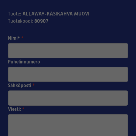
ALLAWAY-KÄSIKAHVA MUOVI
Tuote
:
80907
Tuotekoodi
:
Nimi*
*
Puhelinnumero
Sähköposti
*
Viesti:
*