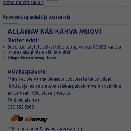
Katso toimituskulut
Kuvaus
Kysymyksiä ja vastauksia
ALLAWAY KÄSIKAHVA MUOVI
Tuotetiedot:
Soveltuu käytettäväksi teleskooppivarren 80886 kanssa
Imurasiakäynnisteisiin letkuihin
Alkuperäinen Allaway -tuote
Asiakaspalvelu:
Mikäli et ole varma oikeasta tuotteesta tai tarvitset
lisätietoja, asiantunteva asiakaspalvelumme on valmiina
auttamaan. Voit ottaa yhteyttä:
Toni Veijalainen
050 552 5366
®Alkuperäinen Allaway varaosatuote