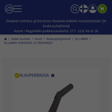
Ilmainen toimitus yli 60 euron tilauksiin kaikkiin noutopisteisiin! (ei
koske puhaltimia)
Huom.! Myymälän poikkeusaukiolot: 27.7.-21.8. klo 8-16
/
Kaikki tuotteet
/
Imurit
/
Keskuspölynimurit
/
ALLAWAY
/
ALLAWAY VARAOSAT JA TARVIKKEET
ALKUPERÄISOSA