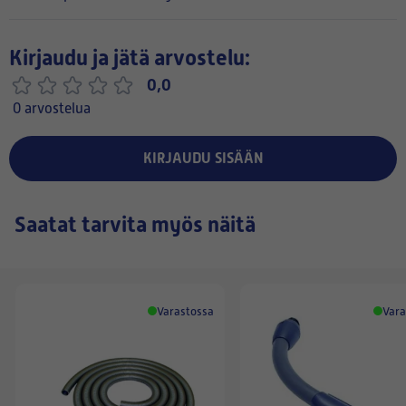
Kirjaudu ja jätä arvostelu:
0,0
0 arvostelua
KIRJAUDU SISÄÄN
Saatat tarvita myös näitä
Varastossa
Vara