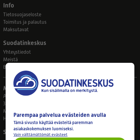
Info
Tietosuojaseloste
Toimitus ja palautus
Maksutavat
Suodatinkeskus
Yhteystiedot
Meistä
Blogi
Myymälä
Ahlmanintie 61
33800 Tampere
Ma–Pe 8–17
Parempaa palvelua evästeiden avulla
Huom! Myymälän poikkeusaukiolot: 27.7.-21.8. klo 8-16
Tämä sivusto käyttää evästeitä paremman
asiakaskokemuksen luomiseksi.
Seuraa meitä
Vain välttämättömät evästeet