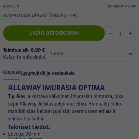
ALV 25.5%
TUOTENUMERO 394
VARASTOSSA
,
LÄHETETTÄVISSÄ 1 - 4 PV
LISÄÄ OSTOSKORIIN
Toimitus alk. 6,90 €
Katso toimituskulut
Kuvaus
Kysymyksiä ja vastauksia
ALLAWAY IMURASIA OPTIMA
Tyylikäs ja kestävä valkoinen imurasian pintaosa, joka
sopii Allaway-keskuspölynimureihin. Kompakti koko
mahdollistaa helpon ja siistin asennuksen erilaisiin
seinäratkaisuihin.
Tekniset tiedot:
Leveys: 90 mm