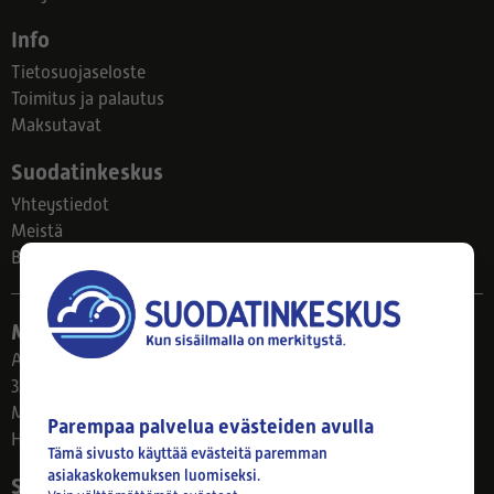
Info
Tietosuojaseloste
Toimitus ja palautus
Maksutavat
Suodatinkeskus
Yhteystiedot
Meistä
Blogi
Myymälä
Ahlmanintie 61
33800 Tampere
Ma–Pe 8–17
Parempaa palvelua evästeiden avulla
Huom! Myymälän poikkeusaukiolot: 27.7.-21.8. klo 8-16
Tämä sivusto käyttää evästeitä paremman
asiakaskokemuksen luomiseksi.
Seuraa meitä