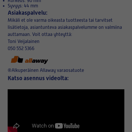
Korkeus: 90 mm
Syvyys: 44 mm
Asiakaspalvelu:
Mikäli et ole varma oikeasta tuotteesta tai tarvitset
lisätietoja, asiantunteva asiakaspalvelumme on valmiina
auttamaan. Voit ottaa yhteyttä:
Toni Veijalainen
050 552 5366
®Alkuperäinen Allaway varaosatuote
Katso asennus videolta: