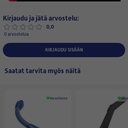
Kirjaudu ja jätä arvostelu:
0,0
0 arvostelua
KIRJAUDU SISÄÄN
Saatat tarvita myös näitä
Varastossa
Vara