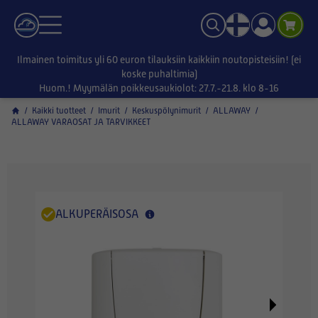
Ilmainen toimitus yli 60 euron tilauksiin kaikkiin noutopisteisiin! (ei
koske puhaltimia)
Huom.! Myymälän poikkeusaukiolot: 27.7.-21.8. klo 8-16
/
Kaikki tuotteet
/
Imurit
/
Keskuspölynimurit
/
ALLAWAY
/
ALLAWAY VARAOSAT JA TARVIKKEET
ALKUPERÄISOSA