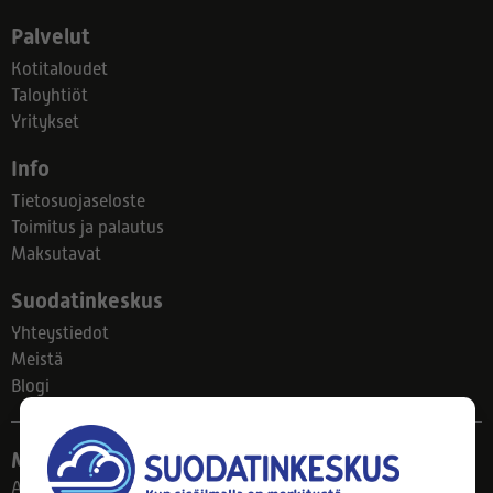
Palvelut
Kotitaloudet
Taloyhtiöt
Yritykset
Info
Tietosuojaseloste
Toimitus ja palautus
Maksutavat
Suodatinkeskus
Yhteystiedot
Meistä
Blogi
Myymälä
Ahlmanintie 61