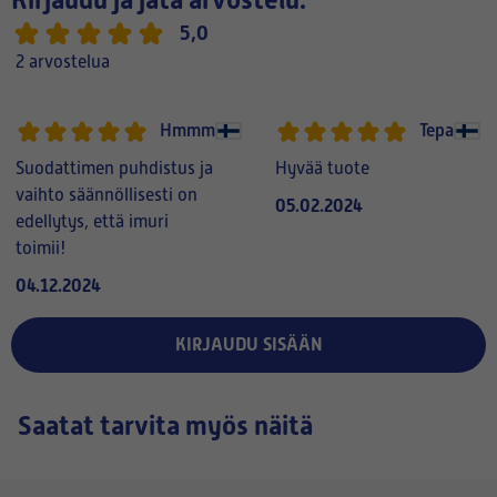
Kirjaudu ja jätä arvostelu:
5,0
2 arvostelua
Hmmm
Tepa
Suodattimen puhdistus ja
Hyvää tuote
vaihto säännöllisesti on
05.02.2024
edellytys, että imuri
toimii!
04.12.2024
KIRJAUDU SISÄÄN
Saatat tarvita myös näitä