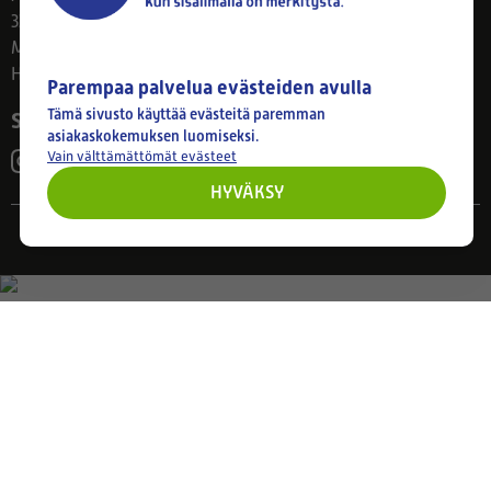
33800 Tampere
Ma–Pe 8–17
Huom! Myymälän poikkeusaukiolot: 27.7.-21.8. klo 8-16
Parempaa palvelua evästeiden avulla
Tämä sivusto käyttää evästeitä paremman
Seuraa meitä
asiakaskokemuksen luomiseksi.
Vain välttämättömät evästeet
HYVÄKSY