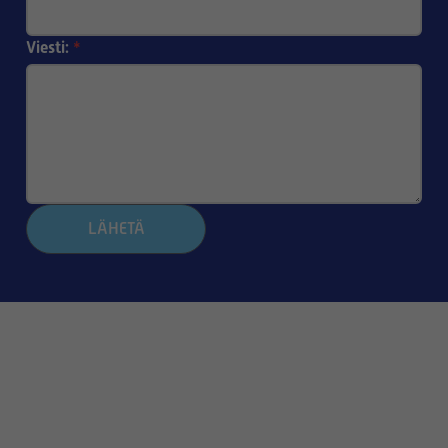
Viesti:
*
LÄHETÄ