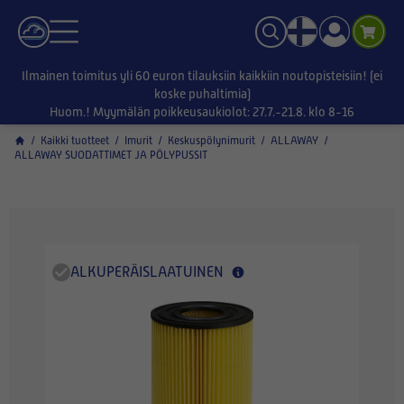
Ilmainen toimitus yli 60 euron tilauksiin kaikkiin noutopisteisiin! (ei
koske puhaltimia)
Huom.! Myymälän poikkeusaukiolot: 27.7.-21.8. klo 8-16
/
Kaikki tuotteet
/
Imurit
/
Keskuspölynimurit
/
ALLAWAY
/
ALLAWAY SUODATTIMET JA PÖLYPUSSIT
ALKUPERÄISLAATUINEN