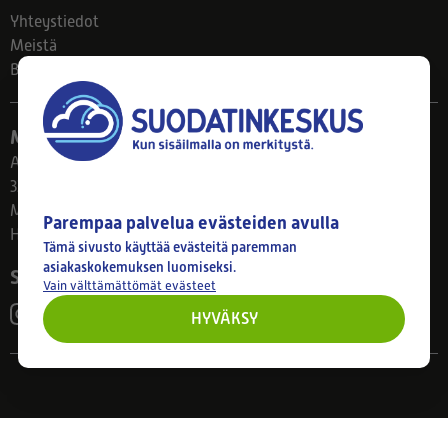
Yhteystiedot
Meistä
Blogi
Myymälä
Ahlmanintie 61
33800 Tampere
Ma–Pe 8–17
Parempaa palvelua evästeiden avulla
Huom! Myymälän poikkeusaukiolot: 27.7.-21.8. klo 8-16
Tämä sivusto käyttää evästeitä paremman
asiakaskokemuksen luomiseksi.
Seuraa meitä
Vain välttämättömät evästeet
HYVÄKSY