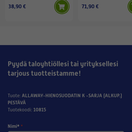
38,90 €
71,90 €
Pyydä taloyhtiöllesi tai yrityksellesi
tarjous tuotteistamme!
ALLAWAY-HIENOSUODATIN K -SARJA (ALKUP.)
Tuote
:
PESTÄVÄ
10815
Tuotekoodi
:
Nimi*
*