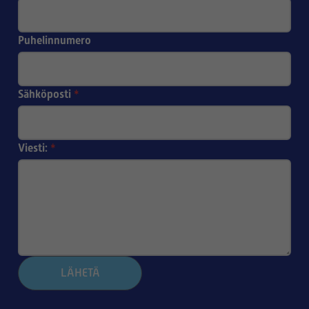
Puhelinnumero
Sähköposti
*
Viesti:
*
LÄHETÄ