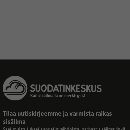
Tilaa uutiskirjeemme ja varmista raikas
sisäilma
Saat muistutukset suodatinvaihdoista, parhaat sisäilmavinkit