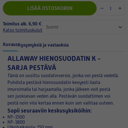
LISÄÄ OSTOSKORIIN
Toimitus alk. 6,90 €
Katso toimituskulut
Kuvaus
Kysymyksiä ja vastauksia
ALLAWAY HIENOSUODATIN K -
SARJA PESTÄVÄ
Tämä on uusittu suodatinversio, jonka voi pestä vedellä.
Puhdista pestävä hienosuodatin kevyesti liasta
imuroimalla tai harjaamalla, jonka jälkeen voit pestä
sen juoksevan veden alla. Pestävän suodattimen voi
pestä noin viisi kertaa ennen kuin sen vaihtaa uuteen.
Sopii seuraaviin keskusyksiköihin:
KP-1500
KP-1800
Ulkohalkaisija: 150 mm