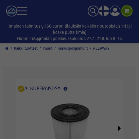
Ilmainen toimitus yli 60 euron tilauksiin kaikkiin noutopisteisiin! (ei
koske puhaltimia)
Huom.! Myymälän poikkeusaukiolot: 27.7.-21.8. klo 8-16
/
Kaikki tuotteet
/
Imurit
/
Keskuspölynimurit
/
ALLAWAY
ALKUPERÄISOSA