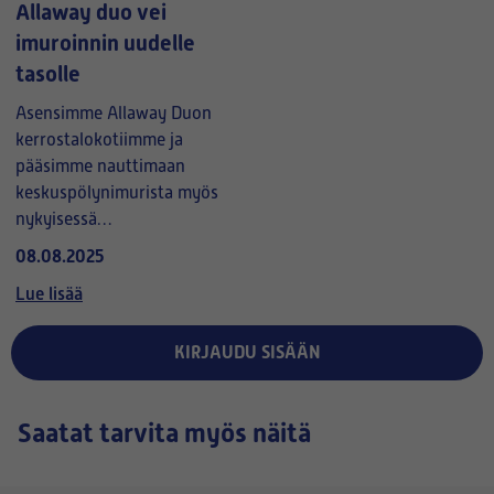
Allaway duo vei
imuroinnin uudelle
tasolle
Asensimme Allaway Duon
kerrostalokotiimme ja
pääsimme nauttimaan
keskuspölynimurista myös
nykyisessä
kaupunkikodissa. Imuri on
08.08.2025
todella tehokas, hiljainen
Lue lisää
sekä kevyt käyttää.
Asentamiseen meni noin
tunti. Imuri suodattaa
KIRJAUDU SISÄÄN
poistoilman
vaatehuoneeseen, josta se
Saatat tarvita myös näitä
poistuu
poistoilmaventtiilin kautta
ulos. Imurointi on