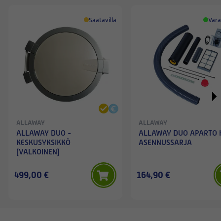
mielekkäämpää,
tehokkaampaa ja
Saatavilla
Vara
kevyempää Allawayn Duon
ja Premium
kahvakäynnistyssetin
kanssa. Suosittelen tätä,
toimii erinomaisesti myös
kerrostalossa!
ALLAWAY
ALLAWAY
ALLAWAY DUO -
ALLAWAY DUO APARTO K
KESKUSYKSIKKÖ
ASENNUSSARJA
(VALKOINEN)
499,00 €
164,90 €