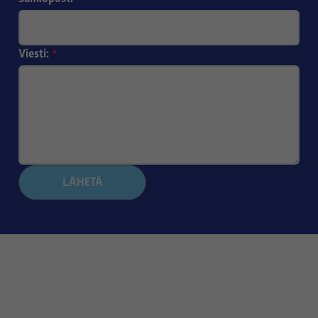
Viesti:
*
LÄHETÄ