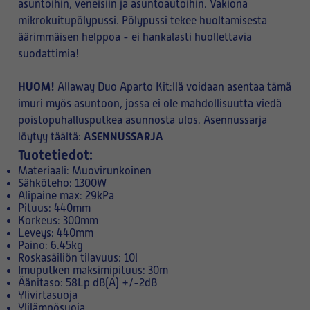
asuntoihin, veneisiin ja asuntoautoihin. Vakiona
mikrokuitupölypussi. Pölypussi tekee huoltamisesta
äärimmäisen helppoa - ei hankalasti huollettavia
suodattimia!
HUOM!
Allaway Duo Aparto Kit:llä voidaan asentaa tämä
imuri myös asuntoon, jossa ei ole mahdollisuutta viedä
poistopuhallusputkea asunnosta ulos. Asennussarja
ASENNUSSARJA
löytyy täältä:
Tuotetiedot:
Materiaali: Muovirunkoinen
Sähköteho: 1300W
Alipaine max: 29kPa
Pituus: 440mm
Korkeus: 300mm
Leveys: 440mm
Paino: 6.45kg
Roskasäiliön tilavuus: 10l
Imuputken maksimipituus: 30m
Äänitaso: 58Lp dB(A) +/-2dB
Ylivirtasuoja
Ylilämpösuoja