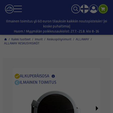
Ilmainen toimitus yli 60 euron tilauksiin kaikkiin noutopisteisiin! (ei
koske puhaltimia)
Huom.! Myymälän poikkeusaukiolot: 27.7.-21.8. klo 8-16
/
Kaikki tuotteet
/
Imurit
/
Keskuspölynimurit
/
ALLAWAY
/
ALLAWAY KESKUSYKSIKÖT
ALKUPERÄISOSA
ILMAINEN TOIMITUS