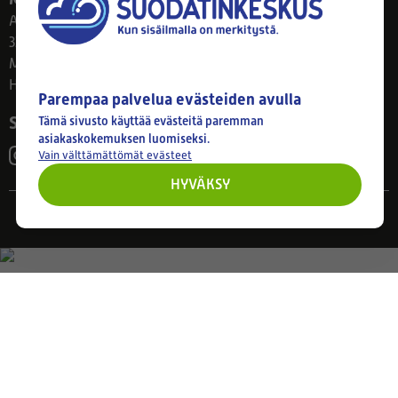
Ahlmanintie 61
33800 Tampere
Ma–Pe 8–17
Huom! Myymälän poikkeusaukiolot: 27.7.-21.8. klo 8-16
Parempaa palvelua evästeiden avulla
Seuraa meitä
Tämä sivusto käyttää evästeitä paremman
asiakaskokemuksen luomiseksi.
Vain välttämättömät evästeet
HYVÄKSY