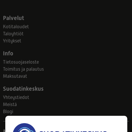
Palvelut
Kotitaloudet
Taloyhtiöt
Yritykset
Info
Tietosuojaseloste
Toimitus ja palautus
Maksutavat
Suodatinkeskus
Yhteystiedot
Meistä
Blogi
Myymälä