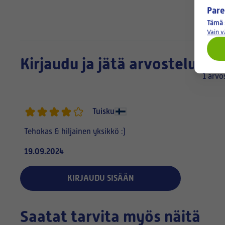
Pare
Tämä 
Vain 
Kirjaudu ja jätä arvostelu:
1 arvo
Tuisku
Tehokas & hiljainen yksikkö :)
19.09.2024
KIRJAUDU SISÄÄN
Saatat tarvita myös näitä