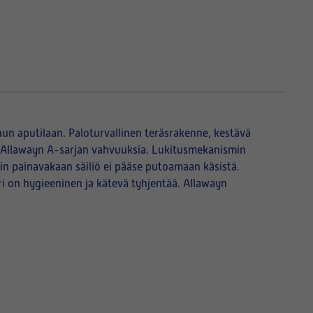
un aputilaan. Paloturvallinen teräsrakenne, kestävä
ovat Allawayn A-sarjan vahvuuksia. Lukitusmekanismin
oin painavakaan säiliö ei pääse putoamaan käsistä.
i on hygieeninen ja kätevä tyhjentää. Allawayn