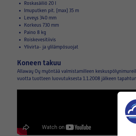
Roskasäiliö 20 l
Imuputken pit. (max) 35 m
Leveys 340 mm
Korkeus 730 mm
Paino 8 kg
Roiskevesitiivis
Ylivirta- ja ylilämpösuojat
Koneen takuu
Allaway Oy myöntää valmistamilleen keskuspölynimureill
vuotta tuotteen luovutuksesta 1.1.2008 jälkeen tapahtun