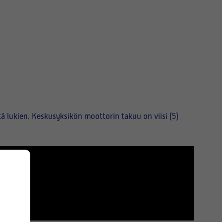
 lukien. Keskusyksikön moottorin takuu on viisi (5)