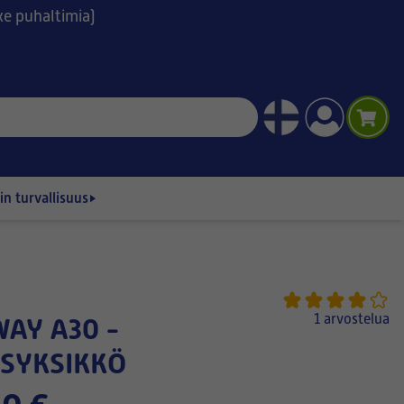
ske puhaltimia)
n turvallisuus
1 arvostelua
SYKSIKKÖ