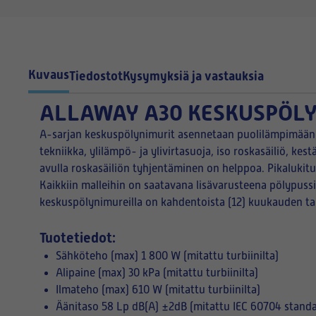
Kuvaus
Tiedostot
Kysymyksiä ja vastauksia
ALLAWAY A30 KESKUSPÖL
A-sarjan keskuspölynimurit asennetaan puolilämpimään ta
tekniikka, ylilämpö- ja ylivirtasuoja, iso roskasäiliö, k
avulla roskasäiliön tyhjentäminen on helppoa. Pikalukitu
Kaikkiin malleihin on saatavana lisävarusteena pölypuss
keskuspölynimureilla on kahdentoista (12) kuukauden ta
Tuotetiedot:
Sähköteho (max) 1 800 W (mitattu turbiinilta)
Alipaine (max) 30 kPa (mitattu turbiinilta)
Ilmateho (max) 610 W (mitattu turbiinilta)
Äänitaso 58 Lp dB(A) ±2dB (mitattu IEC 60704 stand