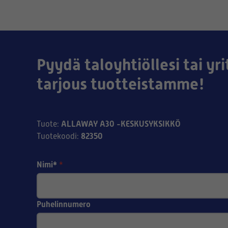
Pyydä taloyhtiöllesi tai yri
tarjous tuotteistamme!
ALLAWAY A30 -KESKUSYKSIKKÖ
Tuote
:
82350
Tuotekoodi
:
Nimi*
*
Puhelinnumero