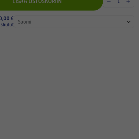
LISÄÄ OSTOSKORIIN
 0,00 €
uskulut