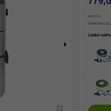
779,0
ALV 25.5%
SAATAVILLA
,
L
Lisäksi valits