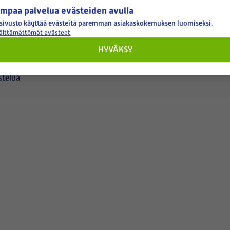
mpaa palvelua evästeiden avulla
sivusto käyttää evästeitä paremman asiakaskokemuksen luomiseksi.
välttämättömät evästeet
HYVÄKSY
4,0
stelua