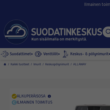
Ilmainen toimi
Suodattimet
Venttiilit
Keskus- & pölynimurit
/
Kaikki tuotteet
/
Imurit
/
Keskuspölynimurit
/
ALLAWAY
ALKUPERÄISOSA
ILMAINEN TOIMITUS