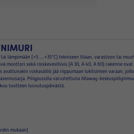
YNIMURI
i lämpimään (+5 ....+35°C) tekniseen tilaan, varastoon tai muuh
estävä moottori sekä roiskevesitiivis (A 30, A 40, A 60) rakenne 
s avattunakin roskasäiliö jää riippumaan lukitsimien varaan, joll
iasennusarja. Pölypussilla varustettuna Allaway-keskuspölynimur
kuu tuotteen luovutuspäivästä.
ardin mukaan)