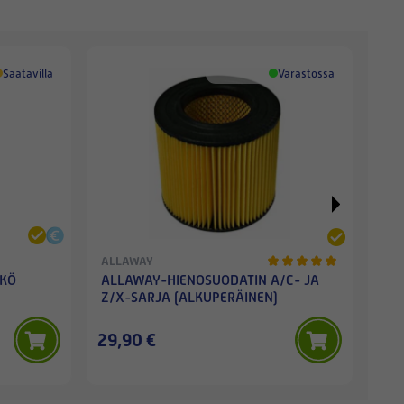
Saatavilla
Varastossa
ALLAWAY
AL
KKÖ
ALLAWAY-HIENOSUODATIN A/C- JA
AL
Z/X-SARJA (ALKUPERÄINEN)
Z/X
29,90 €
19,