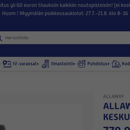
tus yli 60 euron tilauksiin kaikkiin noutopisteisiin! (ei ko
Huom.! Myymälän poikkeusaukiolot: 27.7.-21.8. klo 8-16
IV-varaosat
Ilmastointi
Puhdistus
Kodi
ALLAWAY
ALLAWAY A30 -
KESKU