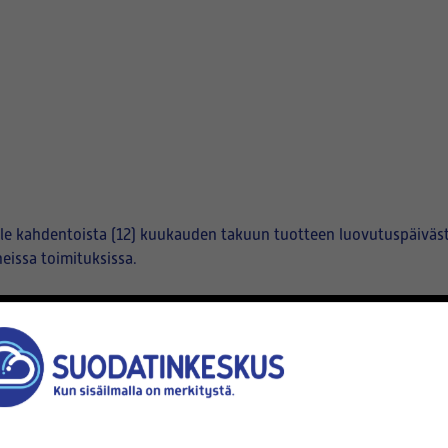
e kahdentoista (12) kuukauden takuun tuotteen luovutuspäivästä
eissa toimituksissa.