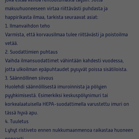
joka estää kehoa rentoutumasta täysin. Jotta
makuuhuoneeseen virtaa riittävästi puhdasta ja
happirikasta ilmaa, tarkista seuraavat asiat:
1. Ilmanvaihdon teho
Varmista, että korvausilmaa tulee riittävästi ja poistoilma
vetää.
2. Suodattimien puhtaus
Vaihda ilmansuodattimet vähintään kahdesti vuodessa,
jotta ulkoilman epäpuhtaudet pysyvät poissa sisätiloista.
3. Säännöllinen siivous
Huolehdi säännöllisestä imuroinnista ja pölyjen
pyyhkimisestä. Esimerkiksi keskuspölynimuri tai
korkealaatuisella HEPA-suodattimella varustettu imuri on
tässä hyvä apu.
4. Tuuletus
Lyhyt ristiveto ennen nukkumaanmenoa raikastaa huoneen