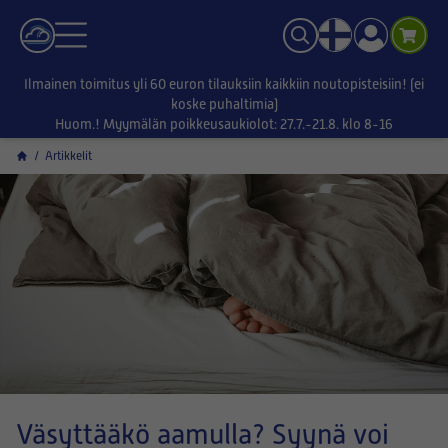
Ilmainen toimitus yli 60 euron tilauksiin kaikkiin noutopisteisiin! (ei
koske puhaltimia)
Huom.! Myymälän poikkeusaukiolot: 27.7.-21.8. klo 8-16
/
Artikkelit
Väsyttääkö aamulla? Syynä voi