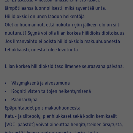
18–21 astetta. Viileässä ilmassa elimistö laskee
lämpötilaansa luonnollisesti, mikä syventää unta.
Hiilidioksidi on unen laadun heikentäjä
Oletko huomannut, että nukutun yön jälkeen olo on silti
nuutunut? Syynä voi olla liian korkea hiilidioksidipitoisuus.
Jos ilmanvaihto ei poista hiilidioksidia makuuhuoneesta
tehokkaasti, unesta tulee levotonta.
Liian korkea hiilidioksiditaso ilmenee seuraavana päivänä:
Väsymyksenä ja aivosumuna
Kognitiivisten taitojen heikentymisenä
Päänsärkynä
Epäpuhtaudet pois makuuhuoneesta
Katu- ja siitepöly, pienhiukkaset sekä kodin kemikaalit
(VOC-päästöt) voivat aiheuttaa hengitysteiden ärsytystä,