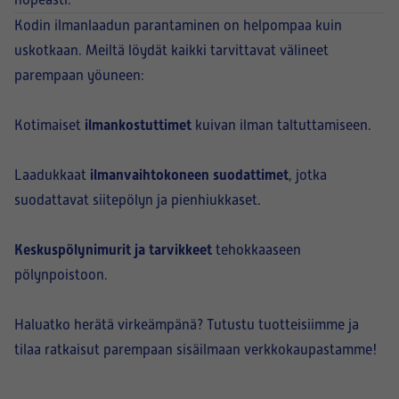
nopeasti.
Kodin ilmanlaadun parantaminen on helpompaa kuin
uskotkaan. Meiltä löydät kaikki tarvittavat välineet
parempaan yöuneen:
ilmankostuttimet
Kotimaiset
kuivan ilman taltuttamiseen.
ilmanvaihtokoneen suodattimet
Laadukkaat
, jotka
suodattavat siitepölyn ja pienhiukkaset.
Keskuspölynimurit ja tarvikkeet
tehokkaaseen
pölynpoistoon.
Haluatko herätä virkeämpänä? Tutustu tuotteisiimme ja
tilaa ratkaisut parempaan sisäilmaan verkkokaupastamme!