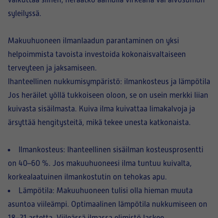
vaikuttaa siihen, heräätkö aamulla virkeänä vai aivosumun
syleilyssä.
Makuuhuoneen ilmanlaadun parantaminen on yksi
helpoimmista tavoista investoida kokonaisvaltaiseen
terveyteen ja jaksamiseen.
Ihanteellinen nukkumisympäristö: ilmankosteus ja lämpötila
Jos heräilet yöllä tukkoiseen oloon, se on usein merkki liian
kuivasta sisäilmasta. Kuiva ilma kuivattaa limakalvoja ja
ärsyttää hengitysteitä, mikä tekee unesta katkonaista.
Ilmankosteus: Ihanteellinen sisäilman kosteusprosentti
on 40–60 %. Jos makuuhuoneesi ilma tuntuu kuivalta,
korkealaatuinen ilmankostutin on tehokas apu.
Lämpötila: Makuuhuoneen tulisi olla hieman muuta
asuntoa viileämpi. Optimaalinen lämpötila nukkumiseen on