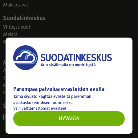
Maksutavat
Suodatinkeskus
Yhteystiedot
Meistä
Blogi
Myymälä
Ahlmanintie 61
33800 Tampere
Ma–Pe 8–17
Parempaa palvelua evästeiden avulla
Huom! Myymälän poikkeusaukiolot: 27.7.-21.8. klo 8-16
Tämä sivusto käyttää evästeitä paremman
asiakaskokemuksen luomiseksi.
Seuraa meitä
Vain välttämättömät evästeet
HYVÄKSY