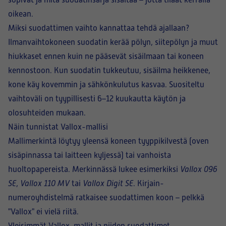
sopivat ja mitä suodatinsarja sisältää – jotta tilaat kerralla
oikean.
Miksi suodattimen vaihto kannattaa tehdä ajallaan?
Ilmanvaihtokoneen suodatin kerää pölyn, siitepölyn ja muut
hiukkaset ennen kuin ne pääsevät sisäilmaan tai koneen
kennostoon. Kun suodatin tukkeutuu, sisäilma heikkenee,
kone käy kovemmin ja sähkönkulutus kasvaa. Suositeltu
vaihtoväli on tyypillisesti
6–12 kuukautta
käytön ja
olosuhteiden mukaan.
Näin tunnistat Vallox-mallisi
Mallimerkintä löytyy yleensä
koneen tyyppikilvestä
(oven
sisäpinnassa tai laitteen kyljessä) tai vanhoista
huoltopapereista. Merkinnässä lukee esimerkiksi
Vallox 096
SE
,
Vallox 110 MV
tai
Vallox Digit SE
. Kirjain-
numeroyhdistelmä ratkaisee suodattimen koon – pelkkä
"Vallox" ei vielä riitä.