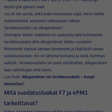
-
Vallox Ilmava MUH 100 / 120 (v. 1993 →)
– vanhempi
mutta yhä yleinen malli.
Jos et ole varma, mikä koko koneeseesi sopii, kerro meille
mallimerkintä: autamme valitsemaan oikean.
Tarvikesuodatin vai alkuperäinen?
Useimpiin Vallox-malleihin on saatavilla sekä
kotimainen
tarvikesuodatin
että
alkuperäinen Vallox-suodatin
.
Molemmat sopivat samaan koneeseen ja täyttävät saman
suodatusluokan; ero on lähinnä hinnassa ja siinä, kumman
valitset. Tarvikesuodatin on usein edullisempi, alkuperäinen
taas valmistajan oma tuote.
Alkuperäinen vai tarvikesuodatin – kumpi
Lue lisää:
kannattaa?
Mitä suodatusluokat F7 ja ePM1
tarkoittavat?