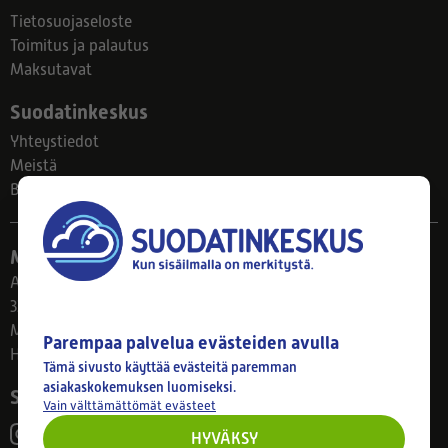
Tietosuojaseloste
Toimitus ja palautus
Maksutavat
Suodatinkeskus
Yhteystiedot
Meistä
Blogi
Myymälä
Ahlmanintie 61
33800 Tampere
Ma–Pe 8–17
Parempaa palvelua evästeiden avulla
Huom! Myymälän poikkeusaukiolot: 27.7.-21.8. klo 8-16
Tämä sivusto käyttää evästeitä paremman
asiakaskokemuksen luomiseksi.
Seuraa meitä
Vain välttämättömät evästeet
HYVÄKSY