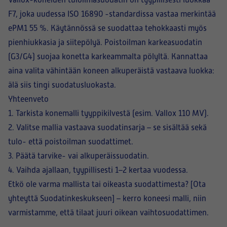
Vallox-koneiden tuloilmasuodatin on tyypillisesti luokkaa
F7
, joka uudessa ISO 16890 -standardissa vastaa merkintää
ePM1 55 %
. Käytännössä se suodattaa tehokkaasti myös
pienhiukkasia ja siitepölyä. Poistoilman karkeasuodatin
(G3/G4) suojaa konetta karkeammalta pölyltä. Kannattaa
aina valita vähintään koneen alkuperäistä vastaava luokka:
älä siis tingi suodatusluokasta.
Yhteenveto
1. Tarkista konemalli tyyppikilvestä (esim. Vallox 110 MV).
2. Valitse mallia vastaava suodatinsarja – se sisältää sekä
tulo- että poistoilman suodattimet.
3. Päätä tarvike- vai alkuperäissuodatin.
4. Vaihda ajallaan, tyypillisesti 1–2 kertaa vuodessa.
Etkö ole varma mallista tai oikeasta suodattimesta? [Ota
yhteyttä Suodatinkeskukseen] – kerro koneesi malli, niin
varmistamme, että tilaat juuri oikean vaihtosuodattimen.