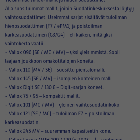
Yleisimmät Vallox-mallit ja niiden suodattimet
Alla suosituimmat mallit, joihin Suodatinkeskuksesta löytyy
vaihtosuodattimet. Useimmat sarjat sisältävät
tuloilman
hienosuodattimen (F7 / ePM1
) ja
poistoilman
karkeasuodattimen (G3/G4)
– eli kaiken, mitä yksi
vaihtokerta vaatii.
-
Vallox 096 (SE / MC / MV)
– yksi yleisimmistä. Sopii
laajaan joukkoon omakotitalojen koneita.
-
Vallox 110 (MV / SE)
– suosittu pientalomalli.
-
Vallox 145 (SE / MV)
– isompien kohteiden malli.
-
Vallox Digit SE / 130 E
– Digit-sarjan koneet.
-
Vallox 75 / 95
– kompaktit mallit.
-
Vallox 101 (MC / MV)
– yleinen vaihtosuodatinkoko.
-
Vallox 121 (SE / MC)
– tuloilman F7 + poistoilman
karkeasuodatin.
-
Vallox 245 MV
– suuremman kapasiteetin kone.