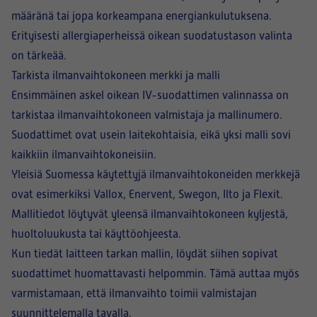
määränä tai jopa korkeampana energiankulutuksena.
Erityisesti allergiaperheissä oikean suodatustason valinta
on tärkeää.
Tarkista ilmanvaihtokoneen merkki ja malli
Ensimmäinen askel oikean IV-suodattimen valinnassa on
tarkistaa ilmanvaihtokoneen valmistaja ja mallinumero.
Suodattimet ovat usein laitekohtaisia, eikä yksi malli sovi
kaikkiin ilmanvaihtokoneisiin.
Yleisiä Suomessa käytettyjä ilmanvaihtokoneiden merkkejä
ovat esimerkiksi Vallox, Enervent, Swegon, Ilto ja Flexit.
Mallitiedot löytyvät yleensä ilmanvaihtokoneen kyljestä,
huoltoluukusta tai käyttöohjeesta.
Kun tiedät laitteen tarkan mallin, löydät siihen sopivat
suodattimet huomattavasti helpommin. Tämä auttaa myös
varmistamaan, että ilmanvaihto toimii valmistajan
suunnittelemalla tavalla.