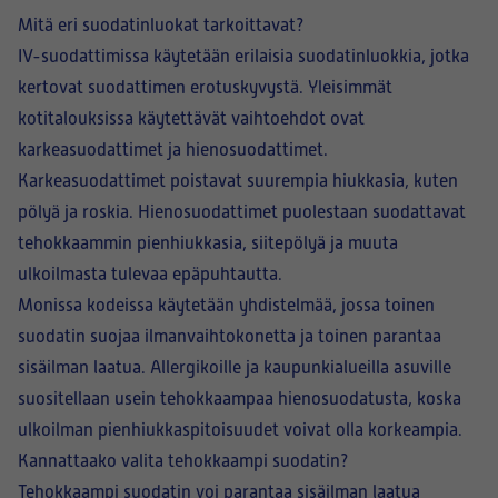
Mitä eri suodatinluokat tarkoittavat?
IV-suodattimissa käytetään erilaisia suodatinluokkia, jotka
kertovat suodattimen erotuskyvystä. Yleisimmät
kotitalouksissa käytettävät vaihtoehdot ovat
karkeasuodattimet ja hienosuodattimet.
Karkeasuodattimet poistavat suurempia hiukkasia, kuten
pölyä ja roskia. Hienosuodattimet puolestaan suodattavat
tehokkaammin pienhiukkasia, siitepölyä ja muuta
ulkoilmasta tulevaa epäpuhtautta.
Monissa kodeissa käytetään yhdistelmää, jossa toinen
suodatin suojaa ilmanvaihtokonetta ja toinen parantaa
sisäilman laatua. Allergikoille ja kaupunkialueilla asuville
suositellaan usein tehokkaampaa hienosuodatusta, koska
ulkoilman pienhiukkaspitoisuudet voivat olla korkeampia.
Kannattaako valita tehokkaampi suodatin?
Tehokkaampi suodatin voi parantaa sisäilman laatua