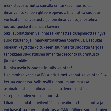
merkittävästi, mutta samalla on tärkeää huomioida
ilmanvaihtokoneen yhteensopivuus. Liian tiheä suodatin
voi lisätä ilmanvastusta, jolloin ilmanvaihtojärjestelmä
joutuu työskentelemään kovemmin.
Siksi suodattimen valinnassa kannattaa tasapainottaa hyvä
suodatusteho ja ilmanvaihtolaitteen toimivuus. Laadukas,
oikeaan käyttötarkoitukseen suunniteltu suodatin tarjoaa
tehokkaan suodatuksen ilman tarpeetonta kuormitusta
järjestelmälle.
Kuinka usein IV-suodatin tulisi vaihtaa?
Useimmissa kodeissa IV-suodattimet kannattaa vaihtaa 2–4
kertaa vuodessa. Vaihtoväli riippuu muun muassa
asuinalueesta, ulkoilman laadusta, lemmikeistä ja
siitepölykauden voimakkuudesta.
Likainen suodatin heikentää ilmanvaihdon tehokkuutta ja
voi kasvattaa energiankulutusta. Säännöllinen suodattimien