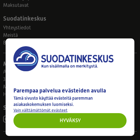
Maksutavat
Suodatinkeskus
Yhteystiedot
Meistä
Blogi
Myymälä
Ahlmanintie 61
33800 Tampere
Ma–Pe 8–17
Parempaa palvelua evästeiden avulla
Huom! Myymälän poikkeusaukiolot: 27.7.-21.8. klo 8-16
Tämä sivusto käyttää evästeitä paremman
asiakaskokemuksen luomiseksi.
Seuraa meitä
Vain välttämättömät evästeet
HYVÄKSY