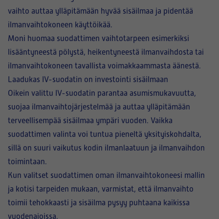
vaihto auttaa ylläpitämään hyvää sisäilmaa ja pidentää
ilmanvaihtokoneen käyttöikää.
Moni huomaa suodattimen vaihtotarpeen esimerkiksi
lisääntyneestä pölystä, heikentyneestä ilmanvaihdosta tai
ilmanvaihtokoneen tavallista voimakkaammasta äänestä.
Laadukas IV-suodatin on investointi sisäilmaan
Oikein valittu IV-suodatin parantaa asumismukavuutta,
suojaa ilmanvaihtojärjestelmää ja auttaa ylläpitämään
terveellisempää sisäilmaa ympäri vuoden. Vaikka
suodattimen valinta voi tuntua pieneltä yksityiskohdalta,
sillä on suuri vaikutus kodin ilmanlaatuun ja ilmanvaihdon
toimintaan.
Kun valitset suodattimen oman ilmanvaihtokoneesi mallin
ja kotisi tarpeiden mukaan, varmistat, että ilmanvaihto
toimii tehokkaasti ja sisäilma pysyy puhtaana kaikissa
vuodenajoissa.