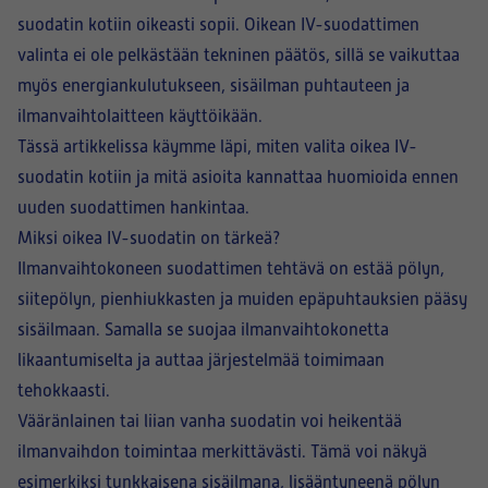
suodatin kotiin oikeasti sopii. Oikean IV-suodattimen
valinta ei ole pelkästään tekninen päätös, sillä se vaikuttaa
myös energiankulutukseen, sisäilman puhtauteen ja
ilmanvaihtolaitteen käyttöikään.
Tässä artikkelissa käymme läpi, miten valita oikea IV-
suodatin kotiin ja mitä asioita kannattaa huomioida ennen
uuden suodattimen hankintaa.
Miksi oikea IV-suodatin on tärkeä?
Ilmanvaihtokoneen suodattimen tehtävä on estää pölyn,
siitepölyn, pienhiukkasten ja muiden epäpuhtauksien pääsy
sisäilmaan. Samalla se suojaa ilmanvaihtokonetta
likaantumiselta ja auttaa järjestelmää toimimaan
tehokkaasti.
Vääränlainen tai liian vanha suodatin voi heikentää
ilmanvaihdon toimintaa merkittävästi. Tämä voi näkyä
esimerkiksi tunkkaisena sisäilmana, lisääntyneenä pölyn