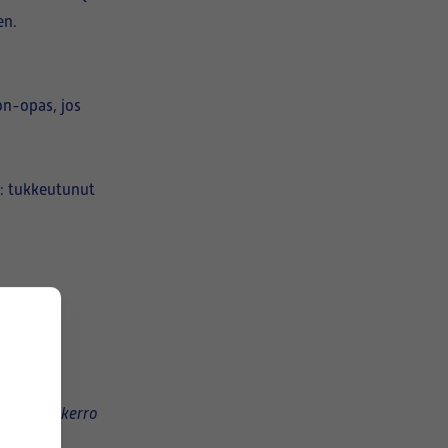
en.
n-opas, jos
a: tukkeutunut
ukseen
– kerro