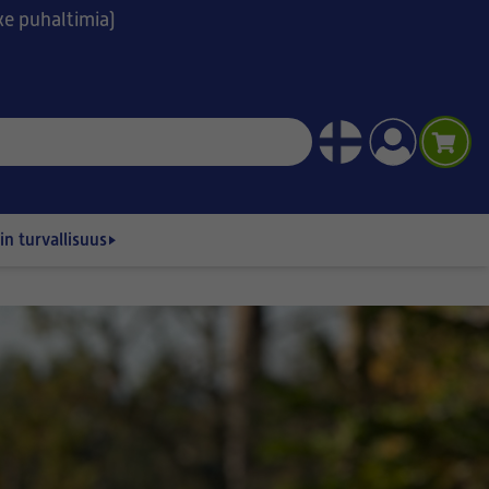
ske puhaltimia)
n turvallisuus