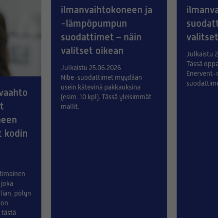
ilmanvaihtokoneen ja
ilmanv
-lämpöpumpun
suodatt
suodattimet – näin
valitse
valitset oikean
Julkaistu 
Tässä oppa
Julkaistu 25.06.2026
Enervent-m
Nibe-suodattimet myydään
suodattime
usein kätevinä pakkauksina
vaahto
(esim. 10 kpl). Tässä yleisimmät
t
mallit.
neen
 kodin
timainen
 joka
lian, pölyn
von
 tästä