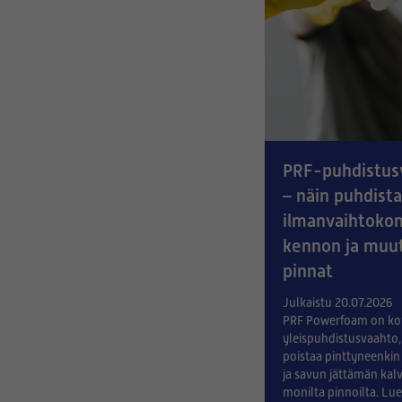
PRF-puhdistus
– näin puhdista
ilmanvaihtoko
kennon ja muut
pinnat
Julkaistu 20.07.2026
PRF Powerfoam on ko
yleispuhdistusvaahto,
poistaa pinttyneenkin 
ja savun jättämän kal
monilta pinnoilta. Lue