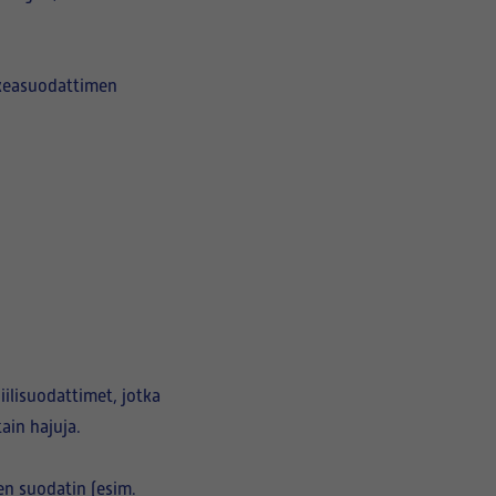
rkeasuodattimen
hiilisuodattimet
, jotka
ain hajuja.
en suodatin
(esim.