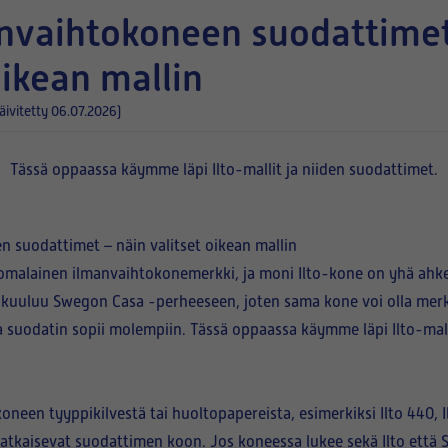
oikean mallin
äivitetty 06.07.2026)
Tässä oppaassa käymme läpi Ilto-mallit ja niiden suodattimet.
n suodattimet – näin valitset oikean mallin
uomalainen ilmanvaihtokonemerkki, ja moni Ilto-kone on yhä ahk
o kuuluu
Swegon Casa
-perheeseen, joten sama kone voi olla merk
a suodatin sopii molempiin. Tässä oppaassa käymme läpi Ilto-mall
koneen tyyppikilvestä
tai huoltopapereista, esimerkiksi
Ilto 440, 
ratkaisevat suodattimen koon. Jos koneessa lukee sekä Ilto että