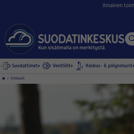
Ilmainen toimi
Suodattimet
Venttiilit
Keskus- & pölynimurit
/
Artikkelit