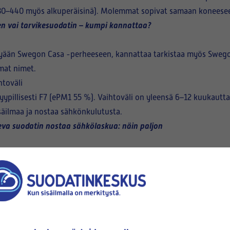
0–440 myös alkuperäisinä). Molemmat sopivat samaan koneese
n vai tarvikesuodatin – kumpi kannattaa?
kyään Swegon Casa -perheeseen, kannattaa tarkistaa myös Swego
mat nimet.
htoväli
ypillisesti
F7 (ePM1 55 %)
. Vaihtoväli on yleensä 6–12 kuukautt
säilmaa ja nostaa sähkönkulutusta.
eva suodatin nostaa sähkölaskua: näin paljon
ikilvestä (esim. Ilto 440).
aava suodatinsarja.
kuperäinen, ja tarvitsetko aktiivihiilen.
Ota yhteyttä Suodatinkesk
allistasi tai oikeasta suodattimesta?
varmistamme oikean vaihtosuodattimen.