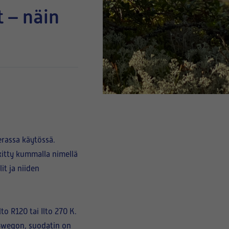
erassa käytössä.
itty kummalla nimellä
it ja niiden
Ilto R120 tai Ilto 270 K
.
 Swegon, suodatin on