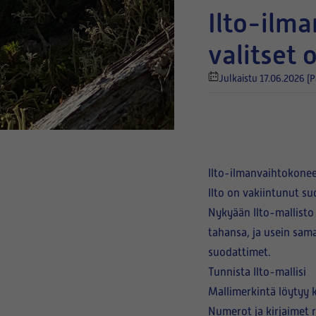
Ilto-ilmanvaihtokoneen suodattimet – näin
valitset 
Julkaistu 17.06.2026
(P
Ilto-ilmanvaihtokonee
Ilto on vakiintunut s
Nykyään Ilto-mallist
tahansa, ja usein sam
suodattimet.
Tunnista Ilto-mallisi
Mallimerkintä löytyy
Numerot ja kirjaimet 