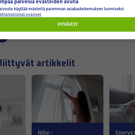
mpaa palvelua evästeiden avulla
sivusto käyttää evästeitä paremman asiakaskokemuksen luomiseksi.
välttämättömät evästeet
HYVÄKSY
vät artikkelit
t
liittyvät artikkelit
Nibe-
Enerve