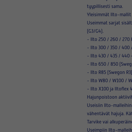
tyypillisesti sama.
Yleisimmät Ilto-mallit
Useimmat sarjat sisäl
(G3/G4).
-
Ilto 250 / 260 / 270
-
Ilto 300 / 350 / 400
-
Ilto 430 / 435 / 440
–
-
Ilto 650 / 850
(Swego
-
Ilto R85 (Swegon R3
-
Ilto W80 / W100 / 
-
Ilto X100 ja Iltoflex
Hajunpoistoon aktiivih
Useisiin Ilto-malleih
vähentävät hajuja. Kät
Tarvike vai alkuperäi
Useimpiin Ilto-malleih