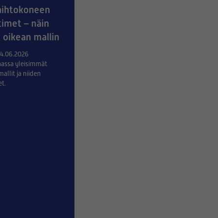
aihtokoneen
imet – näin
t oikean mallin
24.06.2026
assa yleisimmät
allit ja niiden
t.