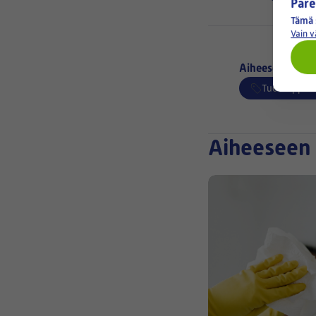
Pare
Tämä 
Vain 
Aiheeseen liitty
Tuoteoppaa
Aiheeseen 