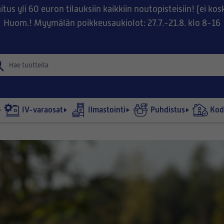
tus yli 60 euron tilauksiin kaikkiin noutopisteisiin! (ei ko
Huom.! Myymälän poikkeusaukiolot: 27.7.-21.8. klo 8-16
IV-varaosat
Ilmastointi
Puhdistus
Kodi