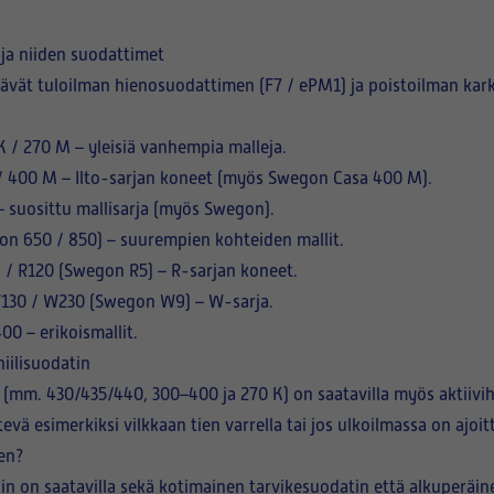
 ja niiden suodattimet
tävät tuloilman hienosuodattimen (F7 / ePM1) ja poistoilman ka
 K / 270 M
– yleisiä vanhempia malleja.
 / 400 M
– Ilto-sarjan koneet (myös Swegon Casa 400 M).
 suosittu mallisarja (myös Swegon).
n 650 / 850) – suurempien kohteiden mallit.
) / R120 (Swegon R5)
– R-sarjan koneet.
W130 / W230
(Swegon W9) – W-sarja.
 400
– erikoismallit.
iilisuodatin
in (mm. 430/435/440, 300–400 ja 270 K) on saatavilla myös
aktiivi
evä esimerkiksi vilkkaan tien varrella tai jos ulkoilmassa on ajoitt
nen?
in on saatavilla sekä
kotimainen tarvikesuodatin että alkuperäin