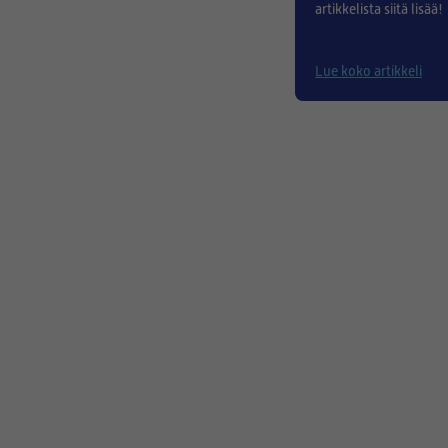
artikkelista siitä lisää!
Lue koko artikkeli