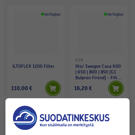
Verfügbar
Verfügbar
ILTO
ILTOFLEX 1200 Filter
Ilto/ Swegon Casa 600
| 650 | 800 | 850 (G1
Bulpren Firend) - Filter
(1 St)
110,00 €
16,20 €
Verfügbar
Verfügbar