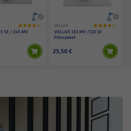
VALLOX
5 SE / 145 MV
VALLOX 110 MV /110 SE
t
Filterpaket
25,50 €
1