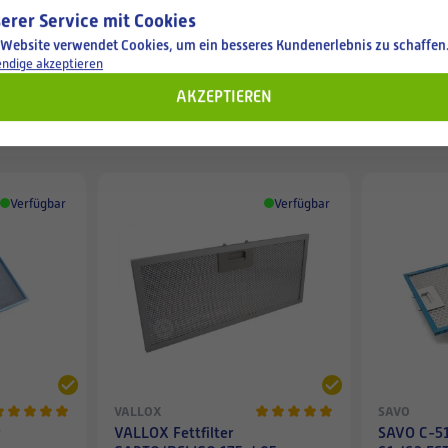
erer Service mit Cookies
 Website verwendet Cookies, um ein besseres Kundenerlebnis zu schaffen
ndige akzeptieren
AKZEPTIEREN
Dunstabzugshaubenfilter
Verfügbar
Verfügbar
VALLOX
SAVO
r
VALLOX Fettfilter
SAVO C-51 