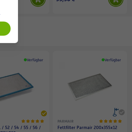
.
Verfügbar
Verfügbar
PARMAIR
/ 52 / 54 / 55 / 56 /
Fettfilter Parmair 200x355x12