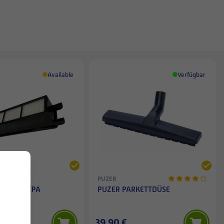
Available
Verfügbar
PUZER
IANCE HEPA
PUZER PARKETTDÜSE
TER
€
39,90 €