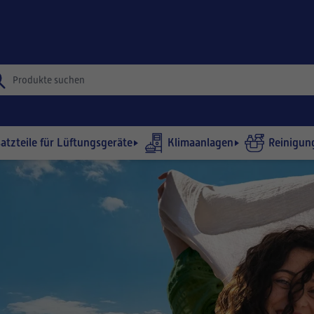
satzteile für Lüftungsgeräte
Klimaanlagen
Reinigun