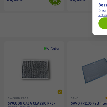
Bess
Diese
Notwe
Verfügbar
SWEGON CASA
SAVO
SWEGON CASA CLASSIC PRE-
SAVO F-1105 Fettfilte