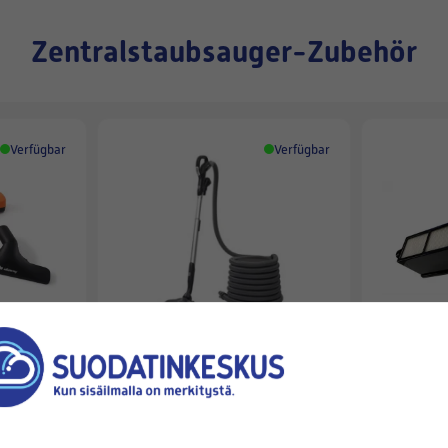
Zentralstaubsauger-Zubehör
Verfügbar
Verfügbar
BEAM
BEAM
BEAM-Reinigungsset 10,7 m
BEAM ALL
 (3 Stück)
Alliance
BYTESFIL
329,00 €
101,90 