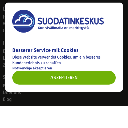
Dienstleistungen
Haushalte
Wohnungseigentümergemeinschaften
Unternehmen
Info
Besserer Service mit Cookies
Datenschutzerklärung
Diese Website verwendet Cookies, um ein besseres
Lieferung und Rückgabe
Kundenerlebnis zu schaffen.
Zahlungsmethoden
Notwendige akzeptieren
Suodatinkeskus
AKZEPTIEREN
Kontakt
Über uns
Blog
Ladengeschäft
Ahlmanintie 61