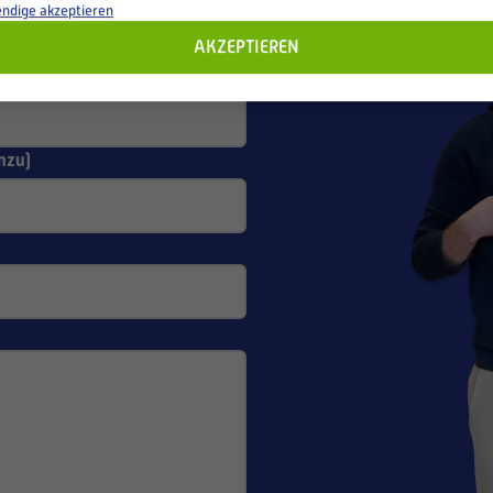
ndige akzeptieren
AKZEPTIEREN
nzu)