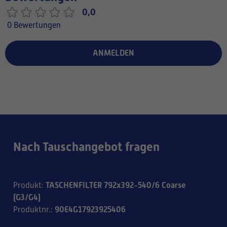
0,0
0 Bewertungen
ANMELDEN
Nach Tauschangebot fragen
TASCHENFILTER 792x392-540/6 Coarse
Produkt
:
(G3/G4)
90E4G17923925406
Produktnr.
: