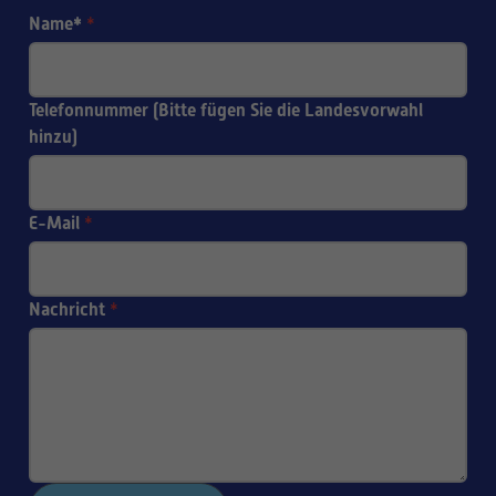
Name*
*
Telefonnummer (Bitte fügen Sie die Landesvorwahl
hinzu)
E-Mail
*
Nachricht
*