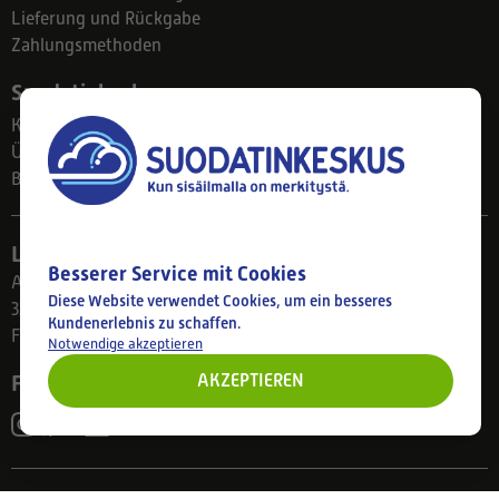
Lieferung und Rückgabe
Zahlungsmethoden
Suodatinkeskus
Kontakt
Über uns
Blog
Ladengeschäft
Besserer Service mit Cookies
Ahlmanintie 61
Diese Website verwendet Cookies, um ein besseres
33800 Tampere
Kundenerlebnis zu schaffen.
Finnland
Notwendige akzeptieren
Folgen Sie uns
AKZEPTIEREN