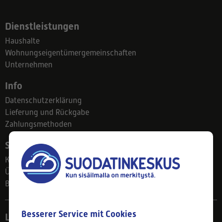
Dienstleistungen
Haushalte
Wohnungseigentümergemeinschaften
Unternehmen
Info
Datenschutzerklärung
Lieferung und Rückgabe
Zahlungsmethoden
Suodatinkeskus
Kontakt
Über uns
Blog
Besserer Service mit Cookies
Ladengeschäft