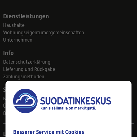
Dienstleistungen
Haushalte
Wohnungseigentümergemeinschaften
Unternehmen
Info
Datenschutzerklärung
Lieferung und Rückgabe
Zahlungsmethoden
Suodatinkeskus
Kontakt
Über uns
Blog
Besserer Service mit Cookies
Ladengeschäft