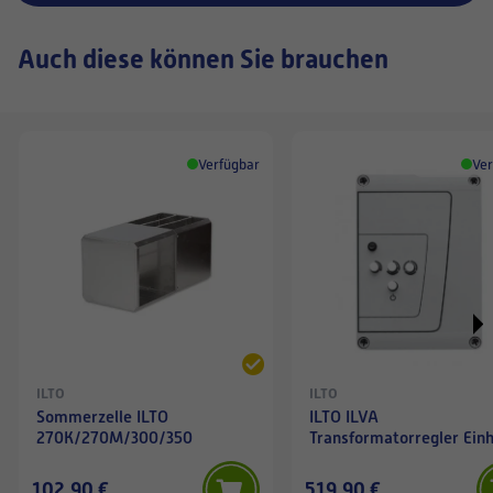
Auch diese können Sie brauchen
Verfügbar
Ver
ILTO
ILTO
Sommerzelle ILTO
ILTO ILVA
270K/270M/300/350
Transformatorregler Einh
102,90 €
519,90 €