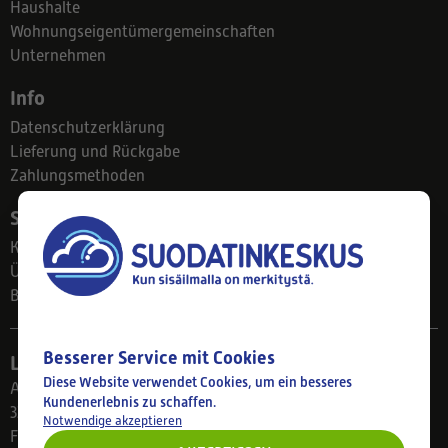
Haushalte
Wohnungseigentümergemeinschaften
Unternehmen
Info
Datenschutzerklärung
Lieferung und Rückgabe
Zahlungsmethoden
Suodatinkeskus
Kontakt
Über uns
Blog
Besserer Service mit Cookies
Ladengeschäft
Diese Website verwendet Cookies, um ein besseres
Ahlmanintie 61
Kundenerlebnis zu schaffen.
33800 Tampere
Notwendige akzeptieren
Finnland