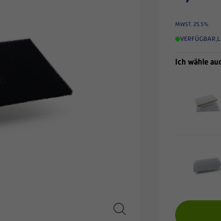
MWST. 25.5%
VERFÜGBAR
,
L
Ich wähle au