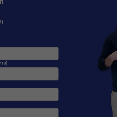
n
t)
nzu)