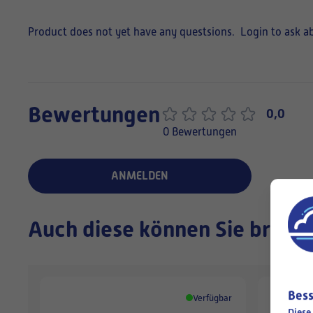
Product does not yet have any questsions.
Login to ask a
Bewertungen
0,0
0 Bewertungen
ANMELDEN
Auch diese können Sie brauc
Bess
Verfügbar
Diese