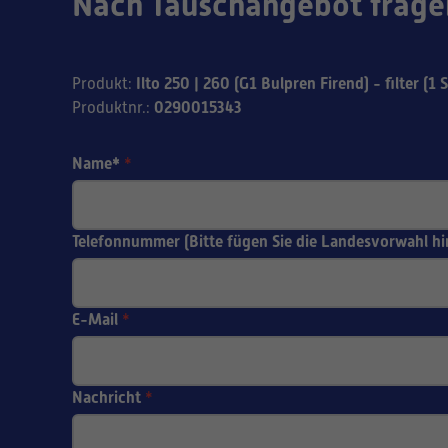
Nach Tauschangebot frage
Ilto 250 | 260 (G1 Bulpren Firend) - filter (1 S
Produkt
:
0290015343
Produktnr.
:
Name*
*
Telefonnummer (Bitte fügen Sie die Landesvorwahl hi
E-Mail
*
Nachricht
*