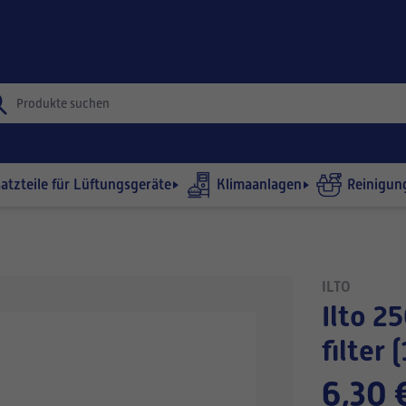
satzteile für Lüftungsgeräte
Klimaanlagen
Reinigun
ILTO
Ilto 250 | 260 (G1 Bulpren Firend) -
filter (
6,30 