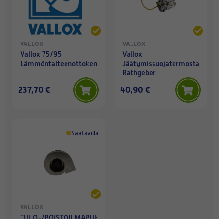
VALLOX
VALLOX
Vallox 75/95
Vallox
Lämmöntalteenottokenno
Jäätymissuojatermostaatti
Rathgeber
237,70 €
40,90 €
Saatavilla
VALLOX
TULO-/POISTOILMAPUHALLIN