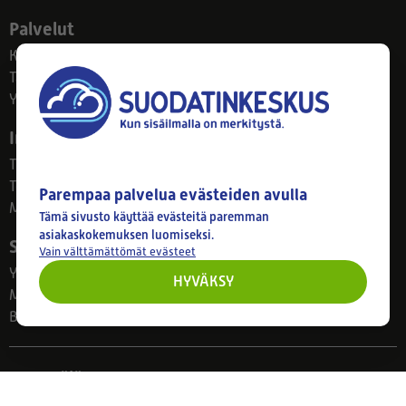
Palvelut
Kotitaloudet
Taloyhtiöt
Yritykset
Info
Tietosuojaseloste
Toimitus ja palautus
Parempaa palvelua evästeiden avulla
Maksutavat
Tämä sivusto käyttää evästeitä paremman
asiakaskokemuksen luomiseksi.
Suodatinkeskus
Vain välttämättömät evästeet
Yhteystiedot
HYVÄKSY
Meistä
Blogi
Myymälä
Ahlmanintie 61