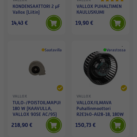
KONDENSAATTORI 2 µF
VALLOX PUHALTIMEN
Vallox (Liitin)
KAULUSKUMI
14,43 €
19,90 €
Saatavilla
Varastossa
VALLOX
VALLOX
TULO-/POISTOILMAPUHALLIN
VALLOX/ILMAVA
180 W (KAAVULLA,
Puhallinmoottori
VALLOX 90SE AC/95)
R2E140-AI28-18, 180W
218,90 €
150,73 €