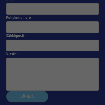
Puhelinnumero
Sähköposti
*
Viesti:
*
LÄHETÄ