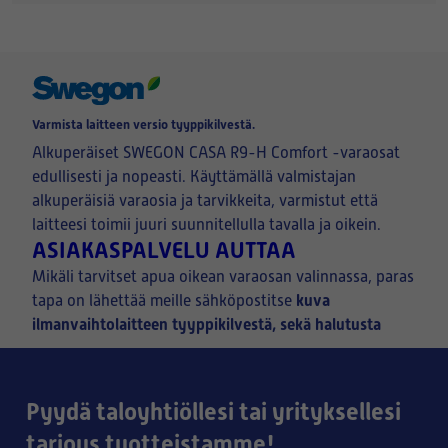
Varmista laitteen versio tyyppikilvestä.
Alkuperäiset SWEGON CASA R9-H Comfort -varaosat
edullisesti ja nopeasti. Käyttämällä valmistajan
alkuperäisiä varaosia ja tarvikkeita, varmistut että
laitteesi toimii juuri suunnitellulla tavalla ja oikein.
ASIAKASPALVELU AUTTAA
Mikäli tarvitset apua oikean varaosan valinnassa, paras
kuva
tapa on lähettää meille sähköpostitse
ilmanvaihtolaitteen tyyppikilvestä, sekä halutusta
osasta.
Pyydä taloyhtiöllesi tai yrityksellesi
tarjous tuotteistamme!