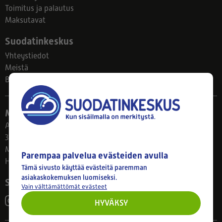
Toimitus ja palautus
Maksutavat
Suodatinkeskus
Yhteystiedot
Meistä
Blogi
Myymälä
Ahlmanintie 61
33800 Tampere
Ma–Pe 8–17
Parempaa palvelua evästeiden avulla
Huom! Myymälän poikkeusaukiolot: 27.7.-21.8. klo 8-16
Tämä sivusto käyttää evästeitä paremman
asiakaskokemuksen luomiseksi.
Seuraa meitä
Vain välttämättömät evästeet
HYVÄKSY