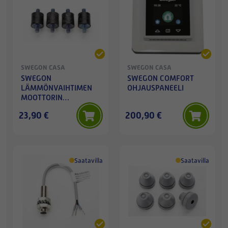
SWEGON CASA
SWEGON CASA
SWEGON
SWEGON COMFORT
LÄMMÖNVAIHTIMEN
OHJAUSPANEELI
MOOTTORIN
TÄRINÄNVAIMENNUSKUMIT
23,90 €
200,90 €
4KPL
Saatavilla
Saatavilla