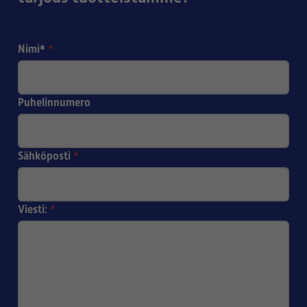
Nimi*
*
Puhelinnumero
Sähköposti
*
Viesti:
*