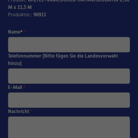
Produkt
:
M x 11,5 M
96911
Produktnr.
:
Name*
*
Telefonnummer (Bitte fügen Sie die Landesvorwahl
hinzu)
E-Mail
*
Nachricht
*