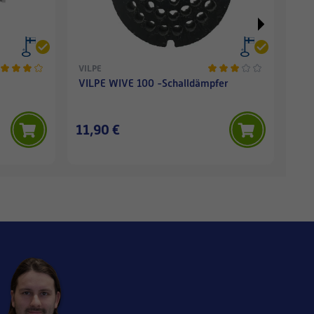
VILPE
VIL
VILPE WIVE 100 -Schalldämpfer
VIL
TU
11,90 €
79,