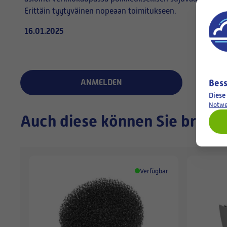
Erittäin tyytyväinen nopeaan toimitukseen.
16.01.2025
Bess
ANMELDEN
Diese
Notwe
Auch diese können Sie brauc
Verfügbar