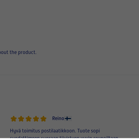
bout the product.
Reino
Hyvä toimitus postilaatikkoon. Tuote sopi
suodattimeen suoraan tiivistyen vyvin reunoiltaan-