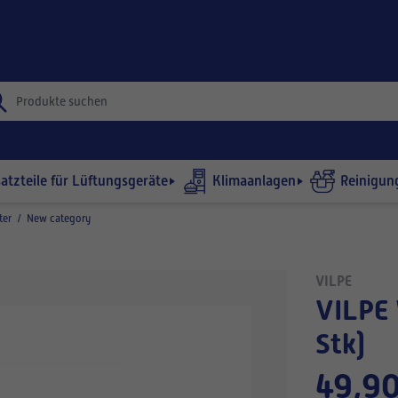
satzteile für Lüftungsgeräte
Klimaanlagen
Reinigun
ter
/
New category
VILPE
VILPE WIVE 100 -Filter (5
Stk)
49,90