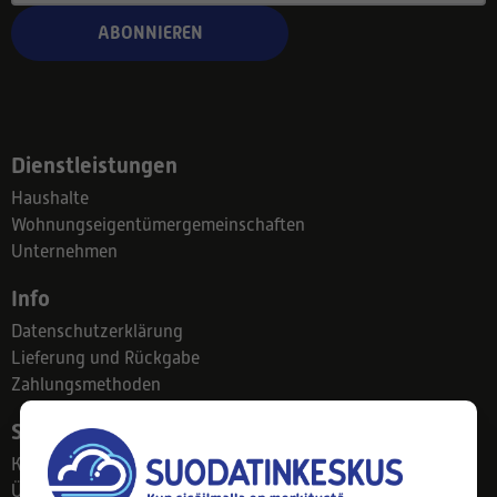
ABONNIEREN
Dienstleistungen
Haushalte
Wohnungseigentümergemeinschaften
Unternehmen
Info
Datenschutzerklärung
Lieferung und Rückgabe
Zahlungsmethoden
Suodatinkeskus
Kontakt
Über uns