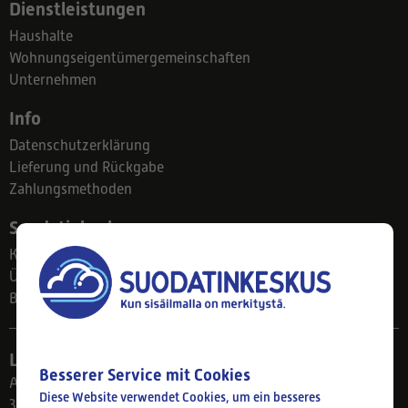
Dienstleistungen
Haushalte
Wohnungseigentümergemeinschaften
Unternehmen
Info
Datenschutzerklärung
Lieferung und Rückgabe
Zahlungsmethoden
Suodatinkeskus
Kontakt
Über uns
Blog
Ladengeschäft
Besserer Service mit Cookies
Ahlmanintie 61
Diese Website verwendet Cookies, um ein besseres
33800 Tampere