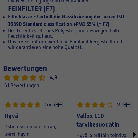
Likavex- Reinigungsmittel eintauchen.
FEINFILTER (F7)
Filterklasse F7 erfüllt die klassifizierung der neuen
ISO
16890 Standard classification ePM1 55%
(= F7)
Der Filter besteht aus Polyester, und deswegen haltet
Feuchtigkeit gut aus.
Unsere Feinfiltern werden in Finnland hergestellt und
wir garantieren eine hohe Qualität.
Bewertungen
4,8
61 Bewertungen
Coco
MT
Hyvä
Vallox 110
tarvikesuodatin
Ostin useamman kerran,
toimii hyvin.
Hyvä ja erittäin toimiva