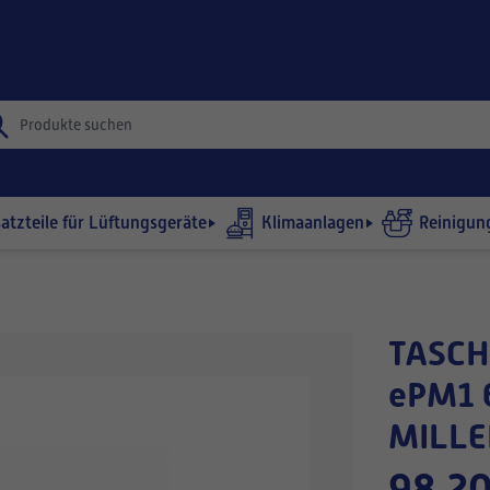
satzteile für Lüftungsgeräte
Klimaanlagen
Reinigun
TASCHENFILTER 942x360-330/12
ePM1 
MILLE
98,20