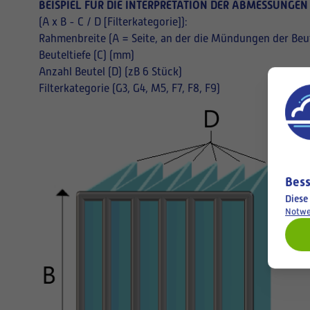
BEISPIEL FÜR DIE INTERPRETATION DER ABMESSUNGEN
(A x B - C / D [Filterkategorie]):
Rahmenbreite (A = Seite, an der die Mündungen der Beut
Beuteltiefe (C) (mm)
Anzahl Beutel (D) (zB 6 Stück)
Filterkategorie (G3, G4, M5, F7, F8, F9)
Bess
Diese
Notwe