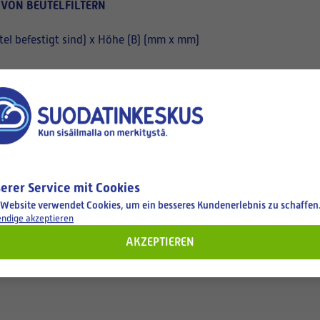
 VON BEUTELFILTERN
el befestigt sind) x Höhe (B) (mm x mm)
erer Service mit Cookies
 Website verwendet Cookies, um ein besseres Kundenerlebnis zu schaffen
ndige akzeptieren
AKZEPTIEREN