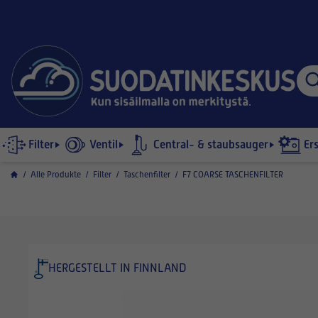
Filter
Ventil
Central- & staubsauger
Er
/
Alle Produkte
/
Filter
/
Taschenfilter
/
F7 COARSE TASCHENFILTER
HERGESTELLT IN FINNLAND