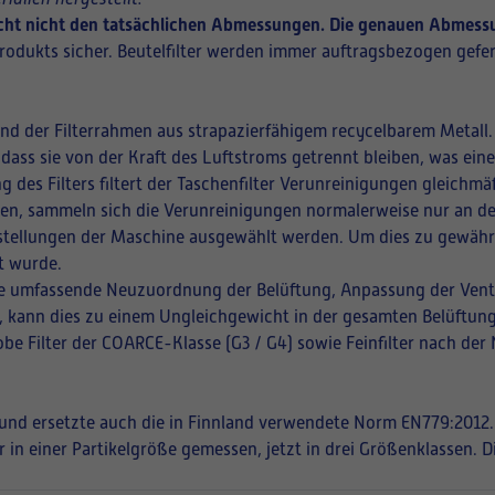
richt nicht den tatsächlichen Abmessungen. Die genauen Abmessu
rodukts sicher. Beutelfilter werden immer auftragsbezogen gefer
und der Filterrahmen aus strapazierfähigem recycelbarem Metall.
 dass sie von der Kraft des Luftstroms getrennt bleiben, was ei
ng des Filters filtert der Taschenfilter Verunreinigungen gleich
ffnen, sammeln sich die Verunreinigungen normalerweise nur an de
instellungen der Maschine ausgewählt werden. Um dies zu gewährle
t wurde.
eine umfassende Neuzuordnung der Belüftung, Anpassung der Vent
en, kann dies zu einem Ungleichgewicht in der gesamten Belüftung
be Filter der COARCE-Klasse (G3 / G4) sowie Feinfilter nach der
t und ersetzte auch die in Finnland verwendete Norm EN779:2012.
r in einer Partikelgröße gemessen, jetzt in drei Größenklassen. 