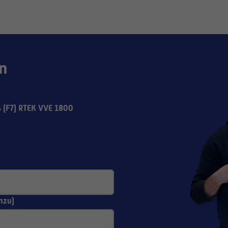
n
(F7) RTEK VVE 1800
nzu)