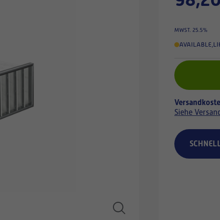
MWST. 25.5%
AVAILABLE
,
LI
Versandkoste
Siehe Versan
SCHNEL