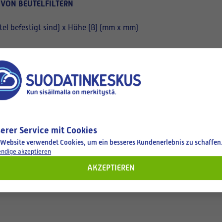
 VON BEUTELFILTERN
el befestigt sind) x Höhe (B) (mm x mm)
erer Service mit Cookies
 Website verwendet Cookies, um ein besseres Kundenerlebnis zu schaffen
ndige akzeptieren
AKZEPTIEREN