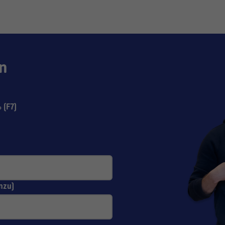
n
 (F7)
nzu)