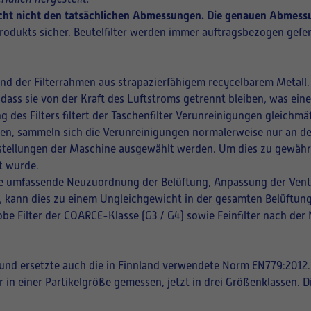
richt nicht den tatsächlichen Abmessungen. Die genauen Abmessu
rodukts sicher. Beutelfilter werden immer auftragsbezogen gefer
und der Filterrahmen aus strapazierfähigem recycelbarem Metall.
 dass sie von der Kraft des Luftstroms getrennt bleiben, was ei
ng des Filters filtert der Taschenfilter Verunreinigungen gleich
ffnen, sammeln sich die Verunreinigungen normalerweise nur an de
instellungen der Maschine ausgewählt werden. Um dies zu gewährle
t wurde.
eine umfassende Neuzuordnung der Belüftung, Anpassung der Vent
en, kann dies zu einem Ungleichgewicht in der gesamten Belüftung
be Filter der COARCE-Klasse (G3 / G4) sowie Feinfilter nach der
t und ersetzte auch die in Finnland verwendete Norm EN779:2012.
r in einer Partikelgröße gemessen, jetzt in drei Größenklassen. 