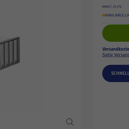
MWST. 25.5%
AVAILABLE
,
LI
Versandkoste
Siehe Versan
SCHNEL