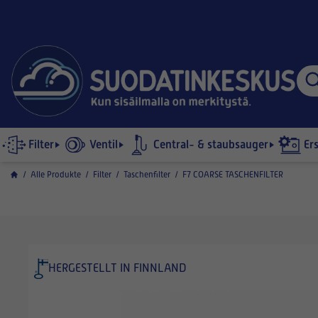
Filter
Ventil
Central- & staubsauger
Er
/
Alle Produkte
/
Filter
/
Taschenfilter
/
F7 COARSE TASCHENFILTER
HERGESTELLT IN FINNLAND