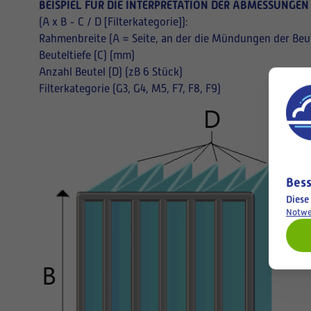
BEISPIEL FÜR DIE INTERPRETATION DER ABMESSUNGEN
(A x B - C / D [Filterkategorie]):
Rahmenbreite (A = Seite, an der die Mündungen der Beut
Beuteltiefe (C) (mm)
Anzahl Beutel (D) (zB 6 Stück)
Filterkategorie (G3, G4, M5, F7, F8, F9)
Bess
Diese
Notwe