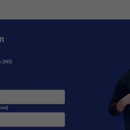
n
 (M5)
nzu)