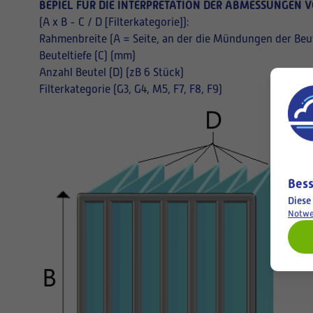
BEPIEL FÜR DIE INTERPRETATION DER ABMESSUNGEN V
(A x B - C / D [Filterkategorie]):
Rahmenbreite (A = Seite, an der die Mündungen der Beut
Beuteltiefe (C) (mm)
Anzahl Beutel (D) (zB 6 Stück)
Filterkategorie (G3, G4, M5, F7, F8, F9)
Bess
Diese
Notwe