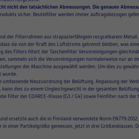
richt nicht den tatsächlichen Abmessungen. Die genauen Abmessun
rodukts sicher. Beutelfilter werden immer auftragsbezogen gefer
und der Filterrahmen aus strapazierfähigem recycelbarem Metall.
 dass sie von der Kraft des Luftstroms getrennt bleiben, was ei
ng des Filters filtert der Taschenfilter Verunreinigungen gleich
ffnen, sammeln sich die Verunreinigungen normalerweise nur an de
instellungen der Maschine ausgewählt werden. Um dies zu gewährle
t wurde.
eine umfassende Neuzuordnung der Belüftung, Anpassung der Vent
en, kann dies zu einem Ungleichgewicht in der gesamten Belüftung
be Filter der COARCE-Klasse (G3 / G4) sowie Feinfilter nach der
t und ersetzte auch die in Finnland verwendete Norm EN779:2012.
r in einer Partikelgröße gemessen, jetzt in drei Größenklassen. 