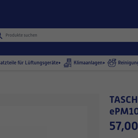
satzteile für Lüftungsgeräte
Klimaanlagen
Reinigun
TASCHENFILTER 892x409-360/7
ePM10
57,00