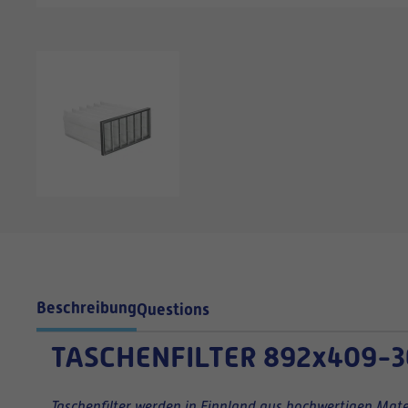
Beschreibung
Questions
TASCHENFILTER
892x409-3
Taschenfilter werden in Finnland aus hochwertigen Mater