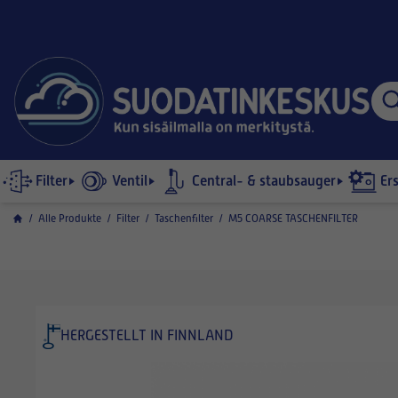
Filter
Ventil
Central- & staubsauger
Er
/
Alle Produkte
/
Filter
/
Taschenfilter
/
M5 COARSE TASCHENFILTER
HERGESTELLT IN FINNLAND