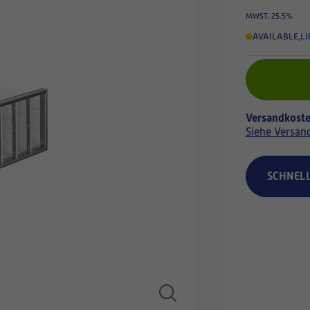
MWST. 25.5%
AVAILABLE
,
LI
Versandkoste
Siehe Versan
SCHNEL