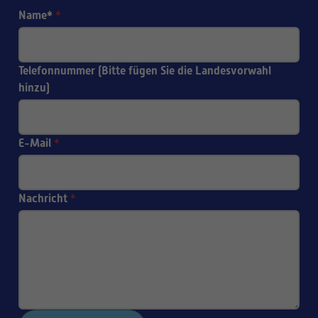
Name*
*
Telefonnummer (Bitte fügen Sie die Landesvorwahl
hinzu)
E-Mail
*
Nachricht
*