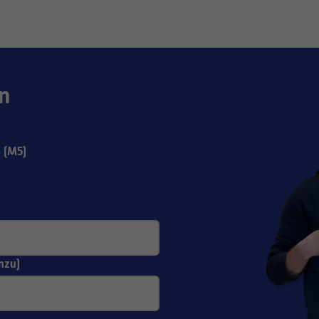
n
 (M5)
nzu)