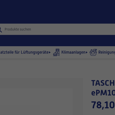
satzteile für Lüftungsgeräte
Klimaanlagen
Reinigun
TASCHENFILTER 847x592-540/8
ePM10
78,10