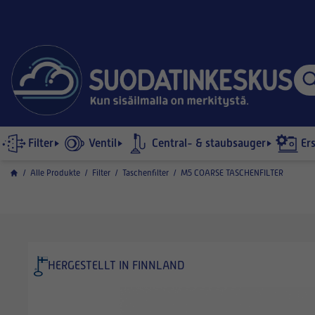
Filter
Ventil
Central- & staubsauger
Er
/
Alle Produkte
/
Filter
/
Taschenfilter
/
M5 COARSE TASCHENFILTER
HERGESTELLT IN FINNLAND