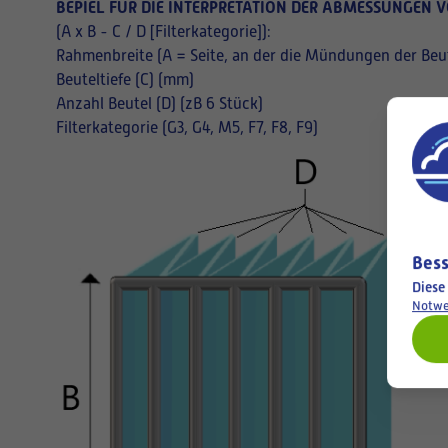
BEPIEL FÜR DIE INTERPRETATION DER ABMESSUNGEN V
(A x B - C / D [Filterkategorie]):
Rahmenbreite (A = Seite, an der die Mündungen der Beut
Beuteltiefe (C) (mm)
Anzahl Beutel (D) (zB 6 Stück)
Filterkategorie (G3, G4, M5, F7, F8, F9)
Bess
Diese
Notwe