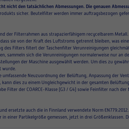
richt nicht den tatsächlichen Abmessungen. Die genauen Abmessu
rodukts sicher. Beutelfilter werden immer auftragsbezogen gefer
und der Filterrahmen aus strapazierfähigem recycelbarem Metall.
 dass sie von der Kraft des Luftstroms getrennt bleiben, was ei
ng des Filters filtert der Taschenfilter Verunreinigungen gleich
ffnen, sammeln sich die Verunreinigungen normalerweise nur an de
instellungen der Maschine ausgewählt werden. Um dies zu gewährle
t wurde.
eine umfassende Neuzuordnung der Belüftung, Anpassung der Vent
en, kann dies zu einem Ungleichgewicht in der gesamten Belüftung
be Filter der COARCE-Klasse (G3 / G4) sowie Feinfilter nach der
t und ersetzte auch die in Finnland verwendete Norm EN779:2012.
r in einer Partikelgröße gemessen, jetzt in drei Größenklassen. 