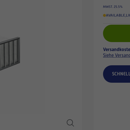
MWST. 25.5%
AVAILABLE
,
LI
Versandkoste
Siehe Versan
SCHNEL