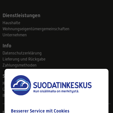
Dienstleistungen
Haushalte
Wohnungseigentümergemeinschaften
Unternehmen
Info
Datenschutzerklärung
Lieferung und Rückgabe
Zahlungsmethoden
Suodatinkeskus
Kontakt
Über uns
Blog
Besserer Service mit Cookies
Ladengeschäft