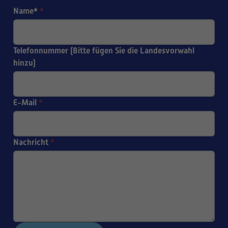
Name*
*
Telefonnummer (Bitte fügen Sie die Landesvorwahl
hinzu)
E-Mail
*
Nachricht
*