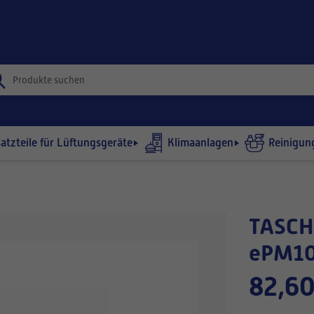
satzteile für Lüftungsgeräte
Klimaanlagen
Reinigun
TASCHENFILTER 592x892-635/6
ePM10
82,60