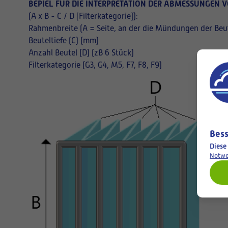
BEPIEL FÜR DIE INTERPRETATION DER ABMESSUNGEN V
(A x B - C / D [Filterkategorie]):
Rahmenbreite (A = Seite, an der die Mündungen der Beut
Beuteltiefe (C) (mm)
Anzahl Beutel (D) (zB 6 Stück)
Filterkategorie (G3, G4, M5, F7, F8, F9)
Bess
Diese
Notwe