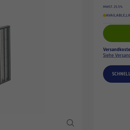
MWST. 25.5%
AVAILABLE
,
LI
Versandkoste
Siehe Versan
SCHNEL