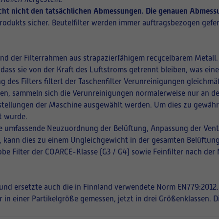
richt nicht den tatsächlichen Abmessungen. Die genauen Abmessun
rodukts sicher. Beutelfilter werden immer auftragsbezogen gefer
und der Filterrahmen aus strapazierfähigem recycelbarem Metall.
 dass sie von der Kraft des Luftstroms getrennt bleiben, was ei
ng des Filters filtert der Taschenfilter Verunreinigungen gleich
ffnen, sammeln sich die Verunreinigungen normalerweise nur an de
instellungen der Maschine ausgewählt werden. Um dies zu gewährle
t wurde.
eine umfassende Neuzuordnung der Belüftung, Anpassung der Vent
en, kann dies zu einem Ungleichgewicht in der gesamten Belüftung
be Filter der COARCE-Klasse (G3 / G4) sowie Feinfilter nach der
t und ersetzte auch die in Finnland verwendete Norm EN779:2012.
r in einer Partikelgröße gemessen, jetzt in drei Größenklassen. 