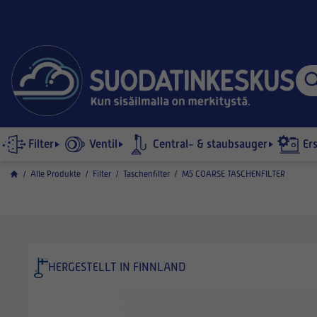
Filter
Ventil
Central- & staubsauger
Er
/
Alle Produkte
/
Filter
/
Taschenfilter
/
M5 COARSE TASCHENFILTER
HERGESTELLT IN FINNLAND