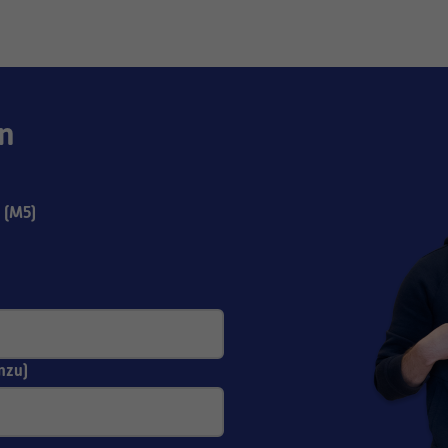
n
 (M5)
nzu)