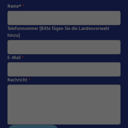
Name*
*
Telefonnummer (Bitte fügen Sie die Landesvorwahl
hinzu)
E-Mail
*
Nachricht
*