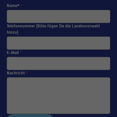
Name*
*
Telefonnummer (Bitte fügen Sie die Landesvorwahl
hinzu)
E-Mail
*
Nachricht
*