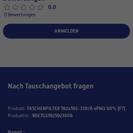
0,0
0 Bewertungen
ANMELDEN
Nach Tauschangebot fragen
TASCHENFILTER 592x592-330/6 ePM1 60% (F7)
Produkt
:
90E7G15925923606
Produktnr.
:
Name*
*