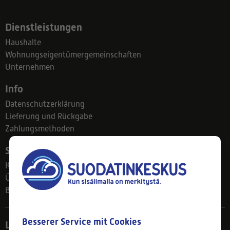
Dienstleistungen
Haushalte
Wohnungseigentümergemeinschaften
Unternehmen
Info
Datenschutzerklärung
Lieferung und Rückgabe
Zahlungsmethoden
Suodatinkeskus
Kontakt
Über uns
Blog
Besserer Service mit Cookies
Ladengeschäft