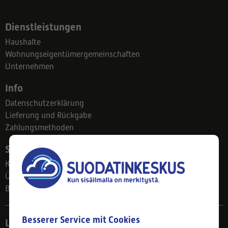
Dienstleistungen
Haushalte
Wohnungseigentümergemeinschaften
Unternehmen
Info
Datenschutzerklärung
Lieferung und Rückgabe
Zahlungsmethoden
Suodatinkeskus
Kontakt
Über uns
Blog
Besserer Service mit Cookies
Ladengeschäft