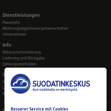
Dienstleistungen
Haushalte
Wohnungseigentümergemeinschaften
Unternehmen
Info
Datenschutzerklärung
Lieferung und Rückgabe
Zahlungsmethoden
Suodatinkeskus
Kontakt
Über uns
Blog
Besserer Service mit Cookies
Ladengeschäft