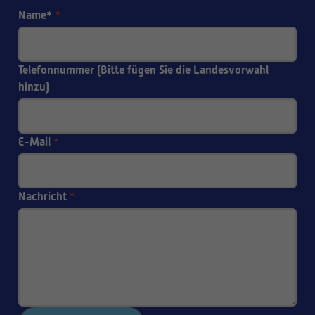
Name*
*
Telefonnummer (Bitte fügen Sie die Landesvorwahl
hinzu)
E-Mail
*
Nachricht
*