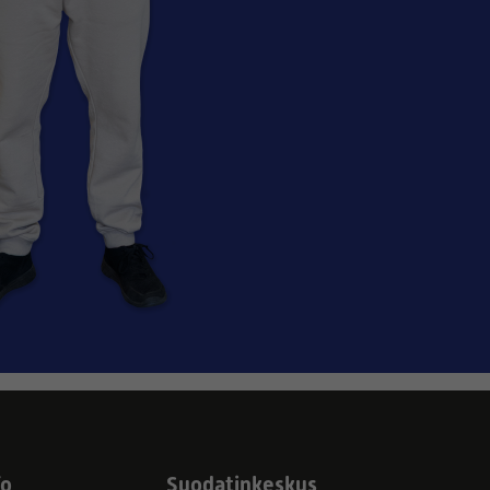
fo
Suodatinkeskus