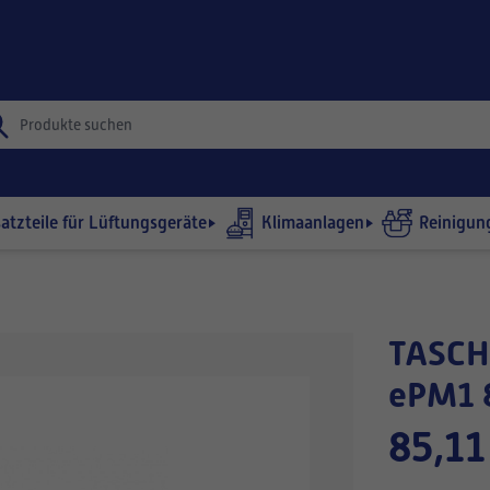
satzteile für Lüftungsgeräte
Klimaanlagen
Reinigun
TASCHENFILTER 592x287-534/8
ePM1 
85,11