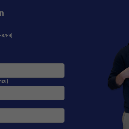
n
F8/F9)
nzu)