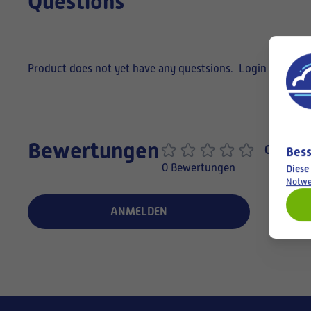
Questions
Product does not yet have any questsions.
Login to ask a
Bewertungen
0,0
Bess
0 Bewertungen
Diese
Notwe
ANMELDEN