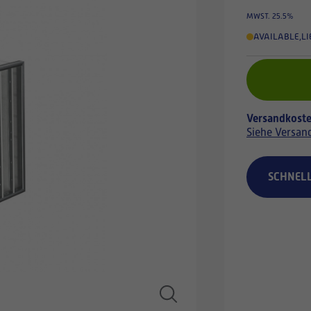
MWST. 25.5%
AVAILABLE
,
LI
Versandkoste
Siehe Versan
SCHNEL