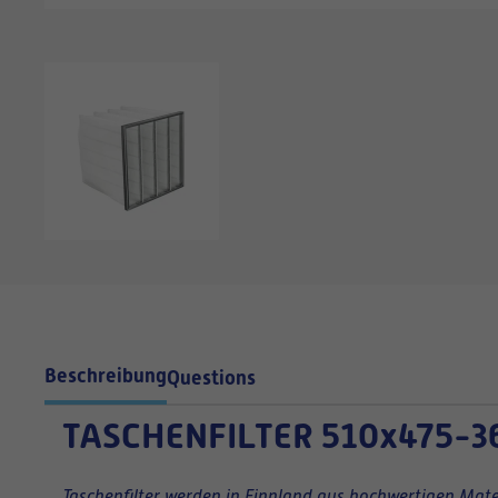
Beschreibung
Questions
TASCHENFILTER
510x475-3
Taschenfilter werden in Finnland aus hochwertigen Mater