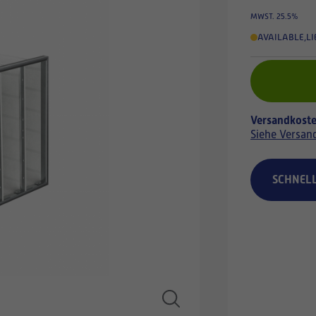
MWST. 25.5%
AVAILABLE
,
LI
Versandkoste
Siehe Versan
SCHNEL