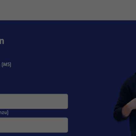
n
 (M5)
nzu)