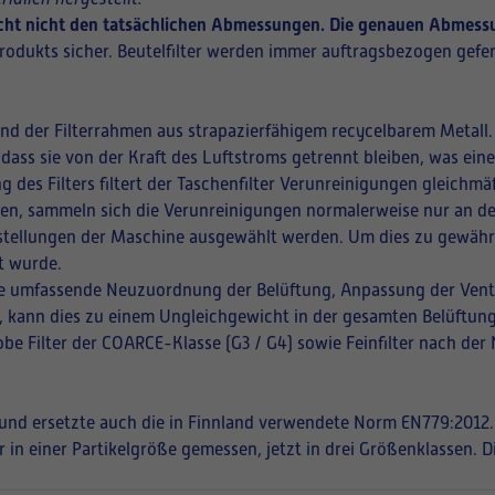
richt nicht den tatsächlichen Abmessungen. Die genauen Abmessu
rodukts sicher. Beutelfilter werden immer auftragsbezogen gefer
und der Filterrahmen aus strapazierfähigem recycelbarem Metall.
 dass sie von der Kraft des Luftstroms getrennt bleiben, was ei
ng des Filters filtert der Taschenfilter Verunreinigungen gleich
ffnen, sammeln sich die Verunreinigungen normalerweise nur an de
instellungen der Maschine ausgewählt werden. Um dies zu gewährle
t wurde.
eine umfassende Neuzuordnung der Belüftung, Anpassung der Vent
en, kann dies zu einem Ungleichgewicht in der gesamten Belüftung
be Filter der COARCE-Klasse (G3 / G4) sowie Feinfilter nach der
t und ersetzte auch die in Finnland verwendete Norm EN779:2012.
r in einer Partikelgröße gemessen, jetzt in drei Größenklassen. 