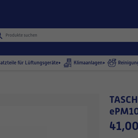
satzteile für Lüftungsgeräte
Klimaanlagen
Reinigun
TASCHENFILTER 510x475-360/4
ePM10
41,00