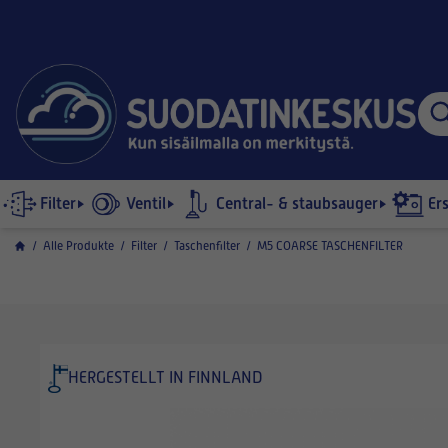
Filter
Ventil
Central- & staubsauger
Er
/
Alle Produkte
/
Filter
/
Taschenfilter
/
M5 COARSE TASCHENFILTER
HERGESTELLT IN FINNLAND