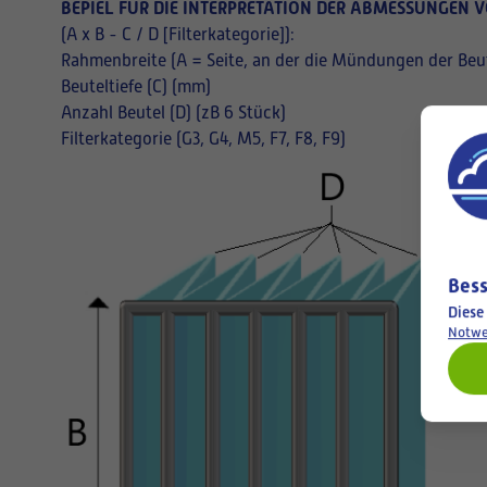
BEPIEL FÜR DIE INTERPRETATION DER ABMESSUNGEN V
(A x B - C / D [Filterkategorie]):
Rahmenbreite (A = Seite, an der die Mündungen der Beut
Beuteltiefe (C) (mm)
Anzahl Beutel (D) (zB 6 Stück)
Filterkategorie (G3, G4, M5, F7, F8, F9)
Bess
Diese
Notwe